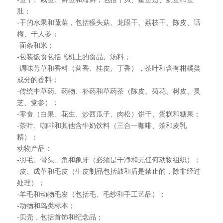
肚；
-干的水果和蔬菜，包括猴头菇、龙眼干、荔枝干、陈皮、话
梅、干人参；
-面条和米；
-包装饭食包括飞机上的食品、汤料；
-调味芳草和香料（茴香、桂皮、丁香），茶叶和含有柑橘类
成分的香料；
-传统中草药、药物、补药和草药茶（陈皮、菊花、树皮、灵
芝、党参）；
-零食（白果、花生、炒西瓜子、肉松）饼干、蛋糕和糖果；
-茶叶、咖啡和其他含牛奶饮料（三合一咖啡、茶和麦乳
精）；
动物产品：
-羽毛、骨头、角和象牙（必须是干净和无任何动物组织）；
-皮、成革和毛皮（生皮制品包括鼓和盾是禁止的，除非经过
处理）；
-羊毛和动物毛发（包括毛、毛纱和手工艺品）；
-动物和鸟类标本；
-贝壳，包括首饰和纪念品；