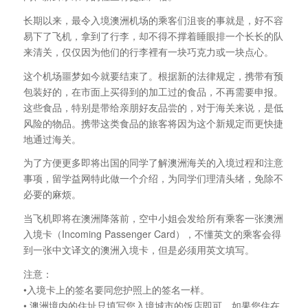
长期以来，最令入境澳洲机场的乘客们沮丧的事就是，好不容
易下了飞机，拿到了行李，却不得不撑着睡眼排一个长长的队
来清关，仅仅因为他们的行李裡有一块巧克力或一块点心。
这个机场噩梦如今就要结束了。根据新的法律规定，携带有预
包装好的，在市面上买得到的加工过的食品，不再需要申报。
这些食品，特别是带给亲朋好友品尝的，对于海关来说，是低
风险的物品。携带这类食品的旅客将因为这个新规定而更快捷
地通过海关。
为了方便更多即将出国的同学了解澳洲海关的入境过程和注意
事项，留学益网特此做一个介绍，为同学们理清头绪，免除不
必要的麻烦。
当飞机即将在澳洲降落前，空中小姐会发给所有乘客一张澳洲
入境卡（Incoming Passenger Card），不懂英文的乘客会得
到一张中文译文的澳洲入境卡，但是必须用英文填写。
注意：
•入境卡上的签名要同您护照上的签名一样。
• 澳洲境内的住址只填写您入境城市的饭店即可，如果您住在