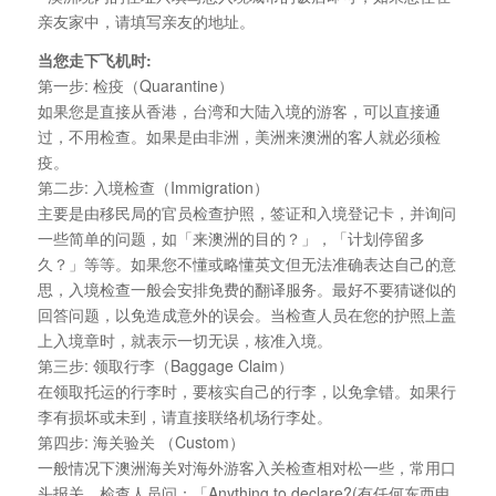
亲友家中，请填写亲友的地址。
当您走下飞机时:
第一步: 检疫（Quarantine）
如果您是直接从香港，台湾和大陆入境的游客，可以直接通
过，不用检查。如果是由非洲，美洲来澳洲的客人就必须检
疫。
第二步: 入境检查（Immigration）
主要是由移民局的官员检查护照，签证和入境登记卡，并询问
一些简单的问题，如「来澳洲的目的？」，「计划停留多
久？」等等。如果您不懂或略懂英文但无法准确表达自己的意
思，入境检查一般会安排免费的翻译服务。最好不要猜谜似的
回答问题，以免造成意外的误会。当检查人员在您的护照上盖
上入境章时，就表示一切无误，核准入境。
第三步: 领取行李（Baggage Claim）
在领取托运的行李时，要核实自己的行李，以免拿错。如果行
李有损坏或未到，请直接联络机场行李处。
第四步: 海关验关 （Custom）
一般情况下澳洲海关对海外游客入关检查相对松一些，常用口
头报关，检查人员问：「Anything to declare?(有任何东西申