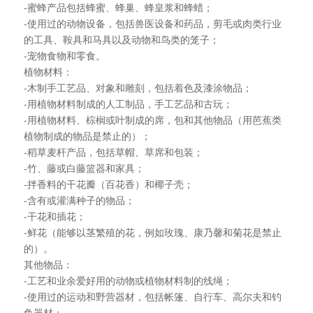
-蜜蜂产品包括蜂蜜、蜂巢、蜂皇浆和蜂蜡；
-使用过的动物设备，包括兽医设备和药品，剪毛或肉类行业
的工具、鞍具和马具以及动物和鸟类的笼子；
-宠物食物和零食。
植物材料：
-木制手工艺品、对象和雕刻，包括着色及漆涂物品；
-用植物材料制成的人工制品，手工艺品和古玩；
-用植物材料、棕榈或叶制成的席，包和其他物品（用芭蕉类
植物制成的物品是禁止的）；
-稻草麦杆产品，包括草帽、草席和包装；
-竹、藤或白藤篮器和家具；
-拌香料的干花瓣（百花香）和椰子壳；
-含有或灌满种子的物品；
-干花和插花；
-鲜花（能够以茎繁殖的花，例如玫瑰、康乃馨和菊花是禁止
的）。
其他物品：
-工艺和业余爱好用的动物或植物材料制的线绳；
-使用过的运动和野营器材，包括帐篷、自行车、高尔夫和钓
鱼器材；