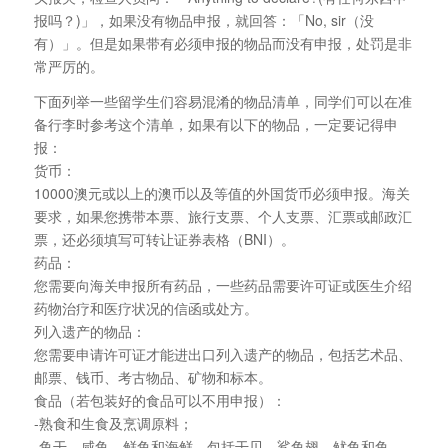
报吗？)」，如果没有物品申报，就回答：「No, sir（没
有）」。但是如果带有必须申报的物品而没有申报，处罚是非
常严厉的。
下面列举一些留学生们容易混淆的物品清单，同学们可以在准
备行李时参考这个清单，如果有以下的物品，一定要记得申
报：
货币：
10000澳元或以上的澳币以及等值的外国货币必须申报。海关
要求，如果您携带本票、旅行支票、个人支票、汇票或邮政汇
票，还必须填写可转让证券表格（BNI）。
药品：
您需要向海关申报所有药品，一些药品需要许可证或医生介绍
药物治疗和医疗状况的信函或处方。
列入遗产的物品：
您需要申请许可证才能进出口列入遗产的物品，包括艺术品、
邮票、钱币、考古物品、矿物和标本。
食品（若包装好的食品可以不用申报）：
-熟食和生食及烹调原料；
-鱼干、咸鱼、鲜鱼和海鲜，包括干贝、鲨鱼翅、鱿鱼和鱼