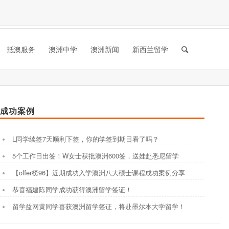
抵澳服务
澳洲中学
澳洲新闻
新西兰留学
成功案例
L同学续签7天顺利下签，你的学签到期日看了吗？
5个工作日出签！W女士获批澳洲600签，送娃赴悉尼留学
【offer榜96】近期成功入学澳洲八大硕士课程成功案例分享
恭喜福建陈同学成功获得澳洲留学签证！
留学益网黄同学喜获澳洲留学签证，将赴墨尔本大学留学！