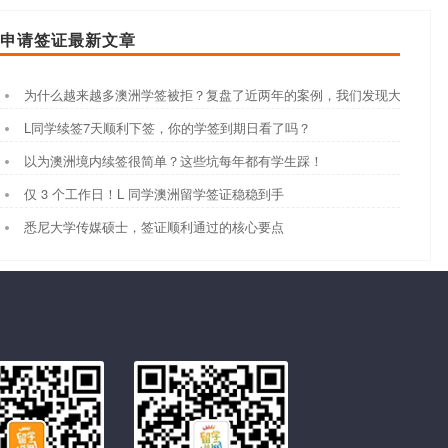
申请签证最新文章
为什么越来越多澳洲学签被拒？复盘了近两年的案例，我们发现大家都踩
L同学续签7天顺利下签，你的学签到期日看了吗？
以为澳洲境内续签很简单？这些坑每年都有学生踩！
仅 3 个工作日！L 同学澳洲留学签证稳稳到手
悉尼大学传媒硕士，签证顺利通过的核心要点