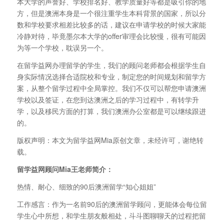
本大学的声誉好、学校排名好、教学质量好等都是吸引你的地
方，但是澳洲本身是一个很注重学生本科背景的国家，所以分
数和学校要求相差比较多的话，建议在申请学校的时候大家能
冷静对待，毕竟墨尔本大学的offer审理会比较慢，很有可能因
为等一个学校，耽误另一个。
在留学益网办理留学的学生，我们的顾问老师都会根据学生自
身实际情况选择合适院校和专业，制定您的时间规划和留学方
案，从整个留学过程中全局掌控。我们不仅可以帮您申请澳洲
学校以及签证，在您到达澳洲之后的学习过程中，有转学升
学，以及移民方面的打算，我们澳洲办公室都是可以继续跟进
的。
版权声明：本文为留学益网Mia原创文章，未经许可，谢绝转
载。
留学益网顾问Mia
王老师简介：
热情、耐心、细致的90后澳洲留学“知心姐姐”
工作感言：作为一名前90后的澳洲留学顾问，更能体会每位留
学生心中所想，和学生朋友般相处，斗斗图聊聊天的过程把留