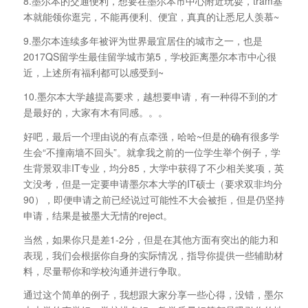
8.墨尔本的交通便利，想要在墨尔本市中心附近玩耍，tram基
本就能领你逛完，不能再便利、便宜，真真的让悉尼人羡慕~
9.墨尔本连续多年被评为世界最宜居住的城市之一，也是
2017QS留学生最佳留学城市第5，学校距离墨尔本市中心很
近，上述所有福利都可以感受到~
10.墨尔本大学越提高要求，越想要申请，有一种得不到的才
是最好的，大家有木有同感。。。
好吧，最后一个理由说的有点牵强，哈哈~但是的确有很多学
生会“不撞南墙不回头”。就拿我之前的一位学生举个例子，学
生背景双非IT专业，均分85，大学中获得了不少相关奖项，英
文没考，但是一定要申请墨尔本大学的IT硕士（要求双非均分
90），即便申请之前已经说过可能性不大会被拒，但是仍坚持
申请，结果是被墨大无情的reject。
当然，如果你只是差1-2分，但是在其他方面有突出的能力和
表现，我们会根据你自身的实际情况，指导你提供一些辅助材
料，尽量帮你和学校沟通并进行争取。
通过这个简单的例子，我想跟大家分享一些心得，没错，墨尔