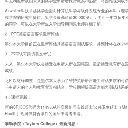
科尼利厄斯鼓励未来的奖学金申请者保持诚实和热情，将困难视为成
Airwallex科技卓越奖学金面向计算机科学与软件系统专业的本科
统学院的研究生提供。奖学金最高价值30,000澳元，周期一年或多
的同学，可以在大学新生入学指导期间跟老师详细了解。
2，PTE英语语言要求重新评估：
墨尔本大学目前正在重新评估其英语语言测试要求，并预计将在2024
3，不再认可跨境英文考试：
未来，墨尔本大学仅会接受在申请人所在国籍国、最后接受教育所在
成绩。
之所以这样调整，是墨尔本大学为了维护英语语言能力评估要求的可
与申请人的个人和教育背景相结合，学校期望提高语言能力测试结果
4，课程更新：
新的CRICOS代码为114963A的高级护理实践硕士/公共卫生硕士（Master of Adva
Health）现可供符合条件的国际申请者申请。
泰勒学院（Taylors College
）最新消息：