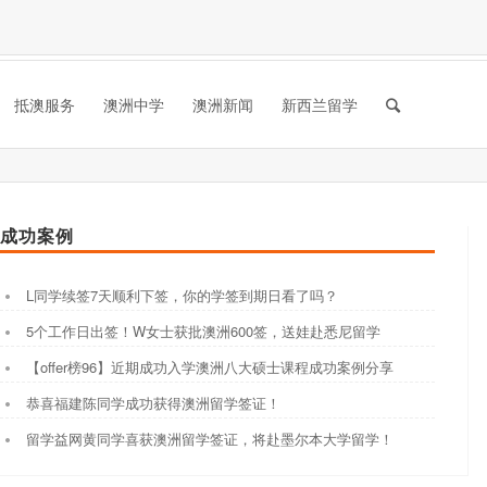
抵澳服务
澳洲中学
澳洲新闻
新西兰留学
成功案例
L同学续签7天顺利下签，你的学签到期日看了吗？
5个工作日出签！W女士获批澳洲600签，送娃赴悉尼留学
【offer榜96】近期成功入学澳洲八大硕士课程成功案例分享
恭喜福建陈同学成功获得澳洲留学签证！
留学益网黄同学喜获澳洲留学签证，将赴墨尔本大学留学！