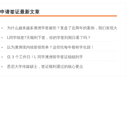
申请签证最新文章
为什么越来越多澳洲学签被拒？复盘了近两年的案例，我们发现大家都踩
L同学续签7天顺利下签，你的学签到期日看了吗？
以为澳洲境内续签很简单？这些坑每年都有学生踩！
仅 3 个工作日！L 同学澳洲留学签证稳稳到手
悉尼大学传媒硕士，签证顺利通过的核心要点