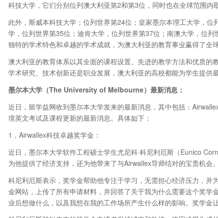
科技大学，它们分别位列澳大利亚第2和第3位，同时也在全球范围内取
此外，斯威本科技大学；位列世界第24位；皇家墨尔本理工大学，位列
学，位列世界第35位；迪肯大学，位列世界第37位；南澳大学，位列
独特的学术特色和卓越的学术成就，为澳大利亚的教育事业赢得了全
澳大利亚的教育体系以其全面的课程设置、先进的教学方法和优质的
学术研究、技术创新还是职业发展，澳大利亚的高校都能为学生提供
墨尔本大学
（
The University of Melbourne
）
最新消息：
近日，留学益网收到墨尔本大学发来的最新消息，其中包括：Airwall
境英文考试及课程更新的最新消息。具体如下：
1，Airwallex科技卓越奖学金：
近日，墨尔本大学软件工程硕士学生尤尼科·科尼利厄斯（Eunico Corne
为他提供了经济支持，还为他带来了与Airwallex导师结对的宝贵机会
科尼利厄斯表示，奖学金帮助他专注于学习，无需担心经济压力，并为
金网站，上传了所有申请材料，并回答了关于我为什么需要这个奖学
业后想做什么，以及我想在我的工作场所产生什么样的影响。奖学金让