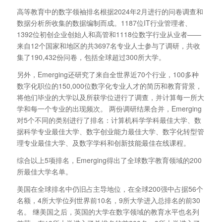
高等教育中的数字领袖排名根据2024年2月进行的问卷调查和
数据分析所收集的数据编制而成。1187位IT行业管理者、
1392位初创企业创始人和高管和1118位数字行业从业者——
来自12个国家和地区的共3697名专业人士参与了调研，共收
集了190,432份问卷，包括全球超过300所大学。
另外，Emerging还研究了来自全世界近70个行业，100多种
数字化职位的150,000位数字化专业人才的简历和教育背景，
将他们毕业的大学以及所获学位进行了调查，并计算每一所大
学和每一个专业的出现频次。 两份调研结果合并，Emerging
对5个不同的类别进行了排名：计算机科学学科最佳大学、数
据科学专业最佳大学、数字创业能力最佳大学、数字化转型管
理专业最佳大学、及数字学科和创新技能最佳在线课程。
综合以上5项排名，Emerging得出了全球数字教育领域的200
所最佳大学名单。
美国在全球排名中仍旧占主导地位，在全球200强中占据56个
名额，4所大学位列世界前10名，9所大学进入总排名的前30
名。 继美国之后，英国的大学在数字领域的教育水平也名列