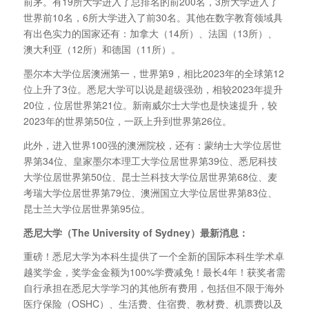
前茅。有19所大学进入了总排名的前200名，3所大学进入了
世界前10名，6所大学进入了前30名。其他在数字教育领域具
有出色实力的国家还有：加拿大（14所）、法国（13所）、
澳大利亚（12所）和德国（11所）。
墨尔本大学位居澳洲第一，世界第9，相比2023年的全球第12
位上升了3位。悉尼大学可以说是超级强劲，相较2023年提升
20位，位居世界第21位。新南威尔士大学也是快速提升，较
2023年的世界第50位，一跃上升到世界第26位。
此外，进入世界100强的澳洲院校，还有：蒙纳士大学位居世
界第34位、皇家墨尔本理工大学位居世界第39位、悉尼科技
大学位居世界第50位、昆士兰科技大学位居世界第68位、麦
考瑞大学位居世界第79位、澳洲国立大学位居世界第83位、
昆士兰大学位居世界第95位。
悉尼大学（The University of Sydney
）最新消息：
重磅！悉尼大学为本科生提供了一个全新的国际本科生学术卓
越奖学金，奖学金金额为100%学费减免！最长4年！获奖者需
自行承担在悉尼大学学习的其他所有费用，包括但不限于海外
医疗保险（OSHC）、生活费、住宿费、教材费、机票费以及