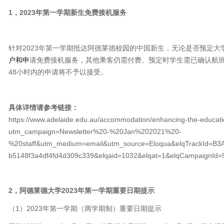
1，2023年第一学期新生免费接机服务
针对2023年第一学期抵达阿德莱德校园的中国新生，无论是否预定大
户
和申
请免费接机服务，其他乘客仍需付费。预定时学生需已确认航班
48小时内的申请将不予以接受。
具体详情请参考链接
：
https://www.adelaide.edu.au/accommodation/enhancing-the-educatio
utm_campaign=Newsletter%20-%20Jan%202021%20-
%20staff&utm_medium=email&utm_source=Eloqua&elqTrackId
b5148f3a4df4fd4d309c339&elqaid=1032&elqat=1&elqCampaignId=
2，阿德莱德大学2023年第一学期重要日期提示
（1）2023年第一学期（两学期制）重要日期提示