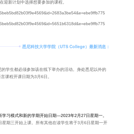
迎新计划
在
中选择想要参加的课程。
113c06beb5bd82b03f9e4569&id=2683a3be54&e=ebe9ffb775
113c06beb5bd82b03f9e4569&id=5651b6318d&e=ebe9ffb775
悉尼科技大学学院（UTS College）最新消息：
尼的学生都必须参加该在线下举办的活动。身处悉尼以外的
言课程开课日期为3月6日。
新学习模式
和新的学期开始日期—2023年2月27日星期一。
日星期三开始上课。所有其他在读学生将于3月6日星期一开