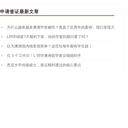
申请签证最新文章
为什么越来越多澳洲学签被拒？复盘了近两年的案例，我们发现大家都踩
L同学续签7天顺利下签，你的学签到期日看了吗？
以为澳洲境内续签很简单？这些坑每年都有学生踩！
仅 3 个工作日！L 同学澳洲留学签证稳稳到手
悉尼大学传媒硕士，签证顺利通过的核心要点