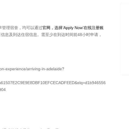
学管理宿舍，均可以通过
官网
，选择‘Apply Now’在线
注册账
信息及到达住宿信息。需至少在到达时间前48小时申请，
n-experience/arriving-in-adelaide?
=B3A61507E2C9E9E8DBF10EFCECADFEED&elq=d1b946556
904