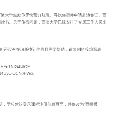
西澳大学鼓励你尽快预订航班、寻找住宿并申请赴澳签证。西
园读书。关于住宿问题，西澳大学已经安排了专属工作人员来
习，但还没有在珀斯找到住宿且需要协助，请复制链接填写表
EaHFnTNtG4iJlOE-
U4UyQlQCN0PWcu
抵达珀斯，学校建议登录课程注册信息页面，并修改为“面授模