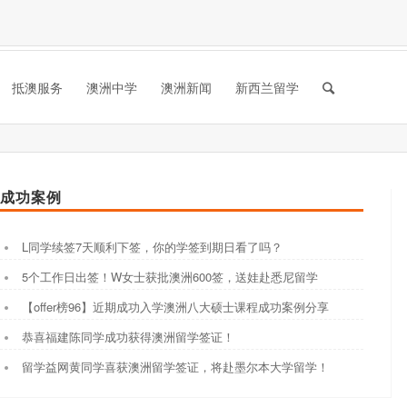
抵澳服务
澳洲中学
澳洲新闻
新西兰留学
成功案例
L同学续签7天顺利下签，你的学签到期日看了吗？
5个工作日出签！W女士获批澳洲600签，送娃赴悉尼留学
【offer榜96】近期成功入学澳洲八大硕士课程成功案例分享
恭喜福建陈同学成功获得澳洲留学签证！
留学益网黄同学喜获澳洲留学签证，将赴墨尔本大学留学！