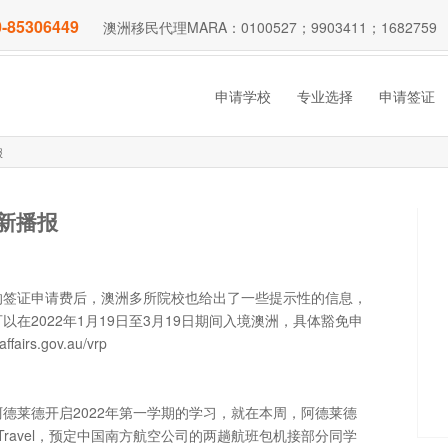
-85306449
澳洲移民代理MARA：0100527；9903411；1682759
申请学校
专业选择
申请签证
报
最新播报
的签证申请费后，澳洲多所院校也给出了一些提示性的信息，
2022年1月19日至3月19日期间入境澳洲，具体豁免申
irs.gov.au/vrp
德莱德开启2022年第一学期的学习，就在本周，阿德莱德
ravel，预定中国南方航空公司的两趟航班包机接部分同学