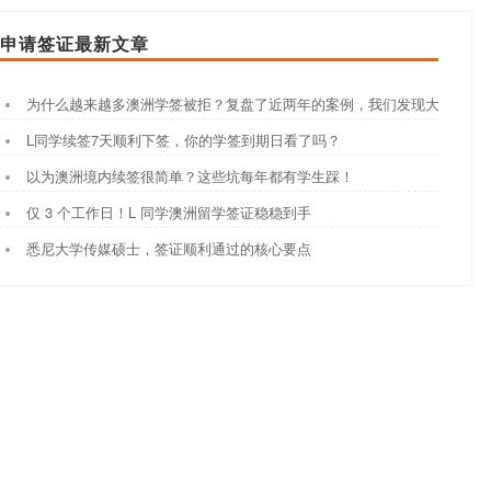
申请签证最新文章
为什么越来越多澳洲学签被拒？复盘了近两年的案例，我们发现大家都踩
L同学续签7天顺利下签，你的学签到期日看了吗？
以为澳洲境内续签很简单？这些坑每年都有学生踩！
仅 3 个工作日！L 同学澳洲留学签证稳稳到手
悉尼大学传媒硕士，签证顺利通过的核心要点