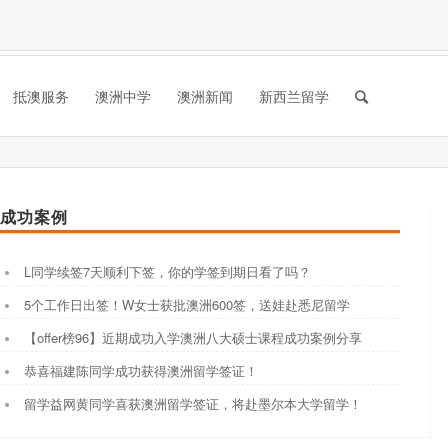
抵澳服务
澳洲中学
澳洲新闻
新西兰留学
成功案例
L同学续签7天顺利下签，你的学签到期日看了吗？
5个工作日出签！W女士获批澳洲600签，送娃赴悉尼留学
【offer榜96】近期成功入学澳洲八大硕士课程成功案例分享
恭喜福建陈同学成功获得澳洲留学签证！
留学益网黄同学喜获澳洲留学签证，将赴墨尔本大学留学！