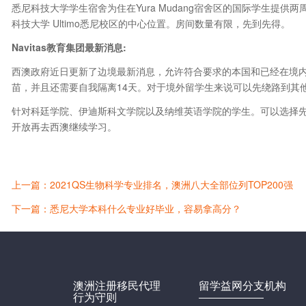
悉尼科技大学学生宿舍为住在Yura Mudang宿舍区的国际学生提供两周的
科技大学 Ultimo悉尼校区的中心位置。房间数量有限，先到先得。
Navitas教育集团最新消息:
西澳政府近日更新了边境最新消息，允许符合要求的本国和已经在境内
苗，并且还需要自我隔离14天。对于境外留学生来说可以先绕路到其
针对科廷学院、伊迪斯科文学院以及纳维英语学院的学生。可以选择先在
开放再去西澳继续学习。
上一篇：2021QS生物科学专业排名，澳洲八大全部位列TOP200强
下一篇：悉尼大学本科什么专业好毕业，容易拿高分？
澳洲注册移民代理
留学益网分支机构
行为守则