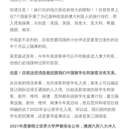
但请注意！！旅行目的地方面也有很大的限制！！目前世界上
仅7个国家开通了为已接种疫苗的澳大利亚人的旅行绿灯，即
入境免隔离，分别是：英国、美国、加拿大、意大利、希腊、
德国、南非。
中国是不在列的，目前想要回国的小伙伴还是要度过漫长的近
半个月以上隔离时间。
莫里森还宣布，今年年底游客将可以不经检疫进入澳大利亚，
但他们必须接种过双针疫苗。
但是！目前这些消息都还跟我们中国留学生和游客没有关系。
从目前的情况来看，允许游客和留学生入境，基本上可以确定
是让国际边境互通国的人入境。比如说新加坡的留学生和游
客。新州、维州、南澳、昆州都在搞留学生返澳计划，建立隔
离设施。新州、维州、南澳今年底启动，然后昆州和堪培拉很
明确的说了2022年会让留学生入境。所以说，我们国内的留
学生想回澳洲，还是要等返澳试点，或者是第三国绕道。
2021
年度泰晤士世界大学声誉排名公布，澳洲六所八大冲入