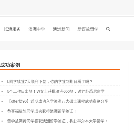
抵澳服务
澳洲中学
澳洲新闻
新西兰留学
成功案例
L同学续签7天顺利下签，你的学签到期日看了吗？
5个工作日出签！W女士获批澳洲600签，送娃赴悉尼留学
【offer榜96】近期成功入学澳洲八大硕士课程成功案例分享
恭喜福建陈同学成功获得澳洲留学签证！
留学益网黄同学喜获澳洲留学签证，将赴墨尔本大学留学！