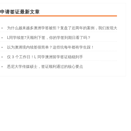
申请签证最新文章
为什么越来越多澳洲学签被拒？复盘了近两年的案例，我们发现大家都踩
L同学续签7天顺利下签，你的学签到期日看了吗？
以为澳洲境内续签很简单？这些坑每年都有学生踩！
仅 3 个工作日！L 同学澳洲留学签证稳稳到手
悉尼大学传媒硕士，签证顺利通过的核心要点