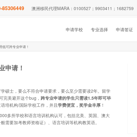
-85306449
澳洲移民代理MARA：0100527；9903411；1682759
申请学校
专业选择
申请签证
费用低可跨专业申请！
专业申请！
学硕士，要么不符合申请要求，要么至少需要读2年。留学
可完美避开这个bug，
跨专业申请的学生只需读1.5年即可毕
语培机构/国际学校工作，并且
学费便宜，奖学金丰厚
！
家5000多所学校和语言培训机构认可，包括北美、英国、澳大
一般需要加考教师资格证）、语言培训等机构教英语。