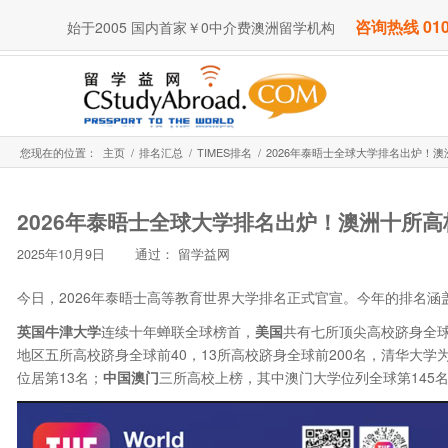
咨询热线 010
始于2005 国内首家￥0中介费澳洲留学机构
您现在的位置：
主页
/
排名汇总
/
TIMES排名
/
2026年泰晤士全球大学排名出炉！澳洲
2026年泰晤士全球大学排名出炉！澳洲十所高
2025年10月9日
通过：
留学益网
今日，2026年泰晤士高等教育世界大学排名正式官宣。今年的排名涵
英国牛津大学
连续十年蝉联全球榜首，
美国
共有七所顶尖高校跻身全
地区五所高校跻身全球前40，13所高校跻身全球前200名，清华大
位居第13名；
中国澳门
三所高校上榜，其中澳门大学位列全球第145名