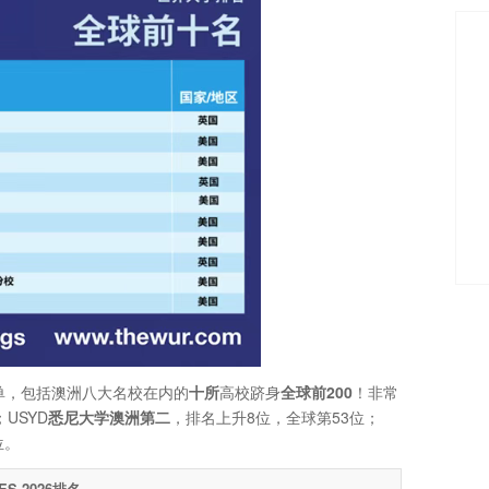
单，包括澳洲八大名校在内的
十所
高校跻身
全球前
200
！非常
USYD
悉尼大学澳洲第二
，排名上升8位，全球第53位；
位。
ES 2026
排名