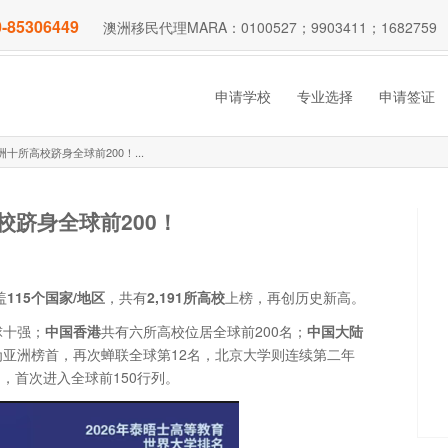
-85306449
澳洲移民代理MARA：0100527；9903411；1682759
申请学校
专业选择
申请签证
十所高校跻身全球前200！...
校跻身全球前200！
盖
115个国家/地区
，共有
2,191所高校
上榜，再创历史新高。
球十强；
中国香港
共有六所高校位居全球前200名；
中国大陆
学为亚洲榜首，再次蝉联全球第12名，北京大学则连续第二年
，首次进入全球前150行列。