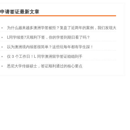
申请签证最新文章
为什么越来越多澳洲学签被拒？复盘了近两年的案例，我们发现大家都踩
L同学续签7天顺利下签，你的学签到期日看了吗？
以为澳洲境内续签很简单？这些坑每年都有学生踩！
仅 3 个工作日！L 同学澳洲留学签证稳稳到手
悉尼大学传媒硕士，签证顺利通过的核心要点