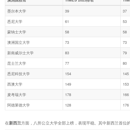
墨尔本大学
39
37
悉尼大学
61
53
蒙纳士大学
58
58
澳洲国立大学
73
73
新南威尔士大学
83
79
昆士兰大学
77
80
悉尼科技大学
154
145
西澳大学
149
153
麦考瑞大学
178
166
阿德莱德大学
128
176
在
新西兰
方面，八所公立大学全部上榜，表现平稳。其中新西兰首位