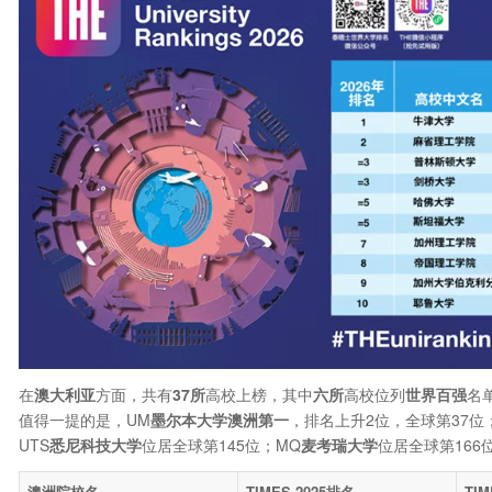
在
澳大利亚
方面，共有
37
所
高校上榜，其中
六所
高校位列
世界百强
名
值得一提的是，UM
墨尔本大学澳洲第一
，排名上升2位，全球第37位；
UTS
悉尼科技大学
位居全球第145位；MQ
麦考瑞大学
位居全球第166
澳洲院校名
TIMES 2025
排名
TIM