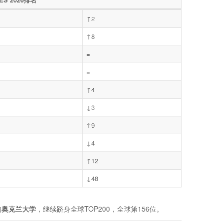
↑2
↑8
=
=
↑4
↓3
↑9
↓4
↑12
↓48
的
奥克兰大学
，继续跻身全球TOP200，全球第156位。