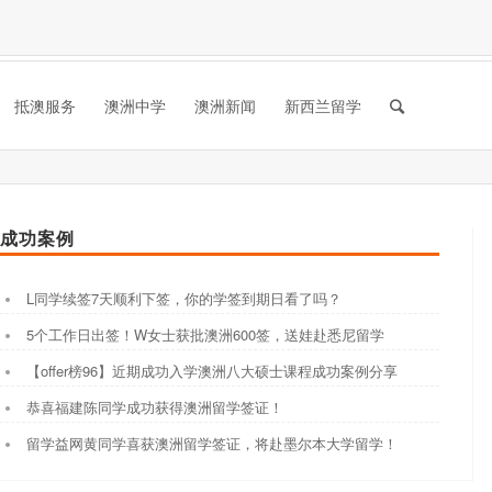
抵澳服务
澳洲中学
澳洲新闻
新西兰留学
成功案例
L同学续签7天顺利下签，你的学签到期日看了吗？
5个工作日出签！W女士获批澳洲600签，送娃赴悉尼留学
【offer榜96】近期成功入学澳洲八大硕士课程成功案例分享
恭喜福建陈同学成功获得澳洲留学签证！
留学益网黄同学喜获澳洲留学签证，将赴墨尔本大学留学！