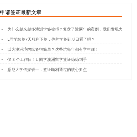
申请签证最新文章
为什么越来越多澳洲学签被拒？复盘了近两年的案例，我们发现大家都踩
L同学续签7天顺利下签，你的学签到期日看了吗？
以为澳洲境内续签很简单？这些坑每年都有学生踩！
仅 3 个工作日！L 同学澳洲留学签证稳稳到手
悉尼大学传媒硕士，签证顺利通过的核心要点