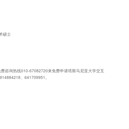
计技术硕士
询热线010-67082720来免费申请塔斯马尼亚大学交互
14884218、641709951。