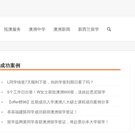
抵澳服务
澳洲中学
澳洲新闻
新西兰留学
成功案例
L同学续签7天顺利下签，你的学签到期日看了吗？
5个工作日出签！W女士获批澳洲600签，送娃赴悉尼留学
【offer榜96】近期成功入学澳洲八大硕士课程成功案例分享
恭喜福建陈同学成功获得澳洲留学签证！
留学益网黄同学喜获澳洲留学签证，将赴墨尔本大学留学！