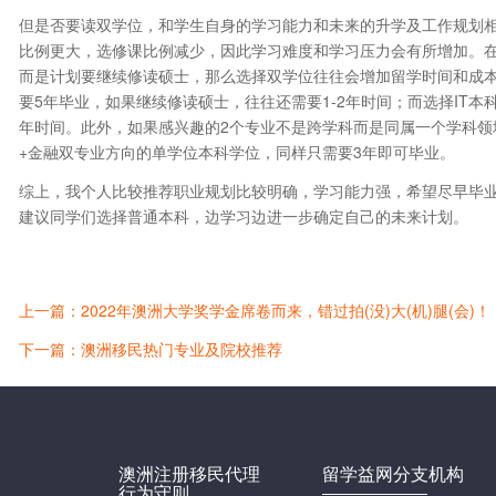
但是否要读双学位，和学生自身的学习能力和未来的升学及工作规划
比例更大，选修课比例减少，因此学习难度和学习压力会有所增加。
而是计划要继续修读硕士，那么选择双学位往往会增加留学时间和成本
要5年毕业，如果继续修读硕士，往往还需要1-2年时间；而选择IT本
年时间。此外，如果感兴趣的2个专业不是跨学科而是同属一个学科领
+金融双专业方向的单学位本科学位，同样只需要3年即可毕业。
综上，我个人比较推荐职业规划比较明确，学习能力强，希望尽早毕
建议同学们选择普通本科，边学习边进一步确定自己的未来计划。
上一篇：2022年澳洲大学奖学金席卷而来，错过拍(没)大(机)腿(会)！
下一篇：澳洲移民热门专业及院校推荐
澳洲注册移民代理
留学益网分支机构
行为守则