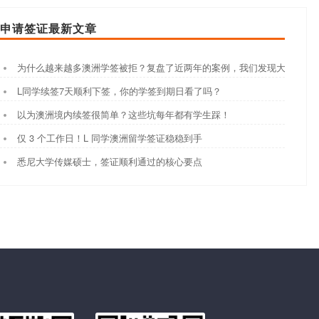
申请签证最新文章
为什么越来越多澳洲学签被拒？复盘了近两年的案例，我们发现大家都踩
L同学续签7天顺利下签，你的学签到期日看了吗？
以为澳洲境内续签很简单？这些坑每年都有学生踩！
仅 3 个工作日！L 同学澳洲留学签证稳稳到手
悉尼大学传媒硕士，签证顺利通过的核心要点