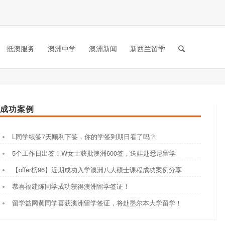
抵澳服务
澳洲中学
澳洲新闻
新西兰留学
成功案例
L同学续签7天顺利下签，你的学签到期日看了吗？
5个工作日出签！W女士获批澳洲600签，送娃赴悉尼留学
【offer榜96】近期成功入学澳洲八大硕士课程成功案例分享
恭喜福建陈同学成功获得澳洲留学签证！
留学益网黄同学喜获澳洲留学签证，将赴墨尔本大学留学！