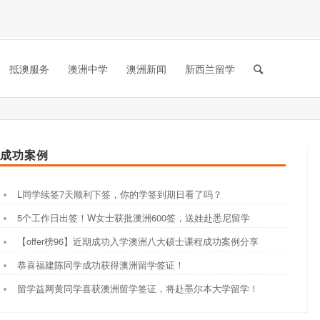
抵澳服务
澳洲中学
澳洲新闻
新西兰留学
成功案例
L同学续签7天顺利下签，你的学签到期日看了吗？
5个工作日出签！W女士获批澳洲600签，送娃赴悉尼留学
【offer榜96】近期成功入学澳洲八大硕士课程成功案例分享
恭喜福建陈同学成功获得澳洲留学签证！
留学益网黄同学喜获澳洲留学签证，将赴墨尔本大学留学！