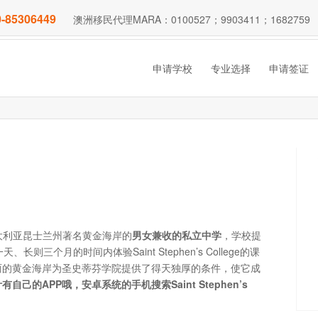
-85306449
澳洲移民代理MARA：0100527；9903411；1682759
申请学校
专业选择
申请签证
所位于澳大利亚昆士兰州著名黄金海岸的
男女兼收的私立中学
，学校提
个月的时间内体验Saint Stephen’s College的课
丽的黄金海岸为圣史蒂芬学院提供了得天独厚的条件，使它成
计有自己的
APP
哦，安卓系统的手机搜索
Saint Stephen
’
s