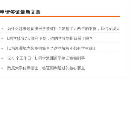
申请签证最新文章
为什么越来越多澳洲学签被拒？复盘了近两年的案例，我们发现大家都踩
L同学续签7天顺利下签，你的学签到期日看了吗？
以为澳洲境内续签很简单？这些坑每年都有学生踩！
仅 3 个工作日！L 同学澳洲留学签证稳稳到手
悉尼大学传媒硕士，签证顺利通过的核心要点