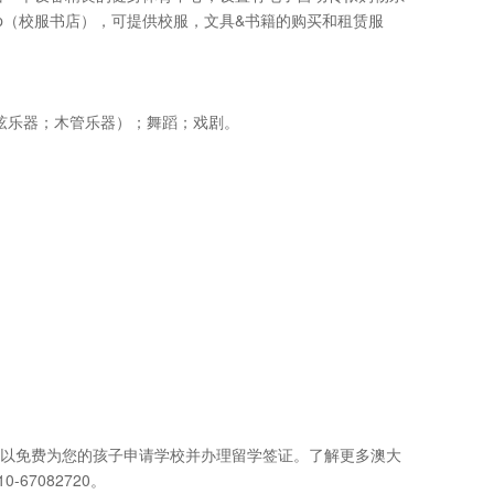
ok Shop（校服书店），可提供校服，文具&书籍的购买和租赁服
弦乐器；木管乐器）；舞蹈；戏剧。
代理，我们可以免费为您的孩子申请学校并办理留学签证。了解更多澳大
7082720。