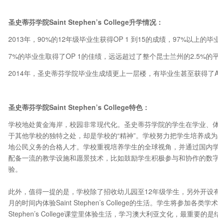
圣史蒂芬学院
Saint Stephen
’
s College
升学情况：
2013年，90%的12年级毕业生获得OP 1 到15的成绩，97%以
7%的毕业生取得了OP 1的佳绩，远远超过了整个昆士兰州的2.5%的
2014年，圣史蒂芬学院毕业生成绩更上一层楼，有毕业生甚至获得了ATAR 
圣史蒂芬学院
Saint Stephen
’
s College
特色：
学校地处黄金海岸，校园非常现代化。圣史蒂芬学院的学生在学业、
于其他学校的独特之处，却是学校的“精神”。学校努力把学生培养成
地公民义务的合格人才。学校重视培养学生的全球视角，并通过国内
配备一流的教学设施和愿景技术，比如鼓励学生积极参与和协作的数
验。
此外，值得一提的是，学校除了招收幼儿园至12年级学生，另外开设
月的时间内体验Saint Stephen’s College的生活。学生将参加
Stephen’s College课堂里体验生活，学习澳大利亚文化，最重要的是结