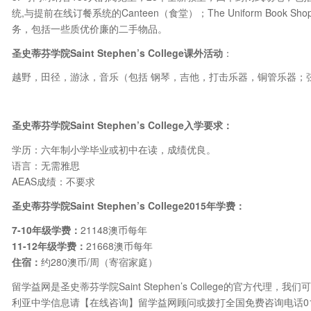
统,与提前在线订餐系统的Canteen（食堂）；The Uniform Bo
务，包括一些质优价廉的二手物品。
圣史蒂芬学院
Saint Stephen
’
s College
课外活动
：
越野，田径，游泳，音乐（包括 钢琴，吉他，打击乐器，铜管乐器；
圣史蒂芬学院
Saint Stephen
’
s College
入学要求：
学历：六年制小学毕业或初中在读，成绩优良。
语言：无需雅思
AEAS成绩：不要求
圣史蒂芬学院
Saint Stephen
’
s College2015年
学费：
7-10
年级学费
：
21148澳币每年
11-12
年级学费
：
21668澳币每年
住宿：
约280澳币/周（寄宿家庭）
留学益网是圣史蒂芬学院Saint Stephen’s College的官方
利亚中学信息请【在线咨询】留学益网顾问或拨打全国免费咨询电话010-6