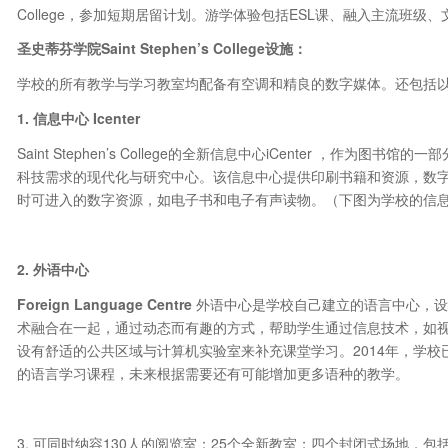
College，参加短期居留计划。游学体验包括ESL课、融入主流班级
圣史蒂芬学院
Saint Stephen
’
s College
设施：
学校的所有教学与学习教室均配备有空调和精良的数字媒体。还包括
1.
信息中心
Icenter
Saint Stephen’s College的全新信息中心iCenter ，作
科技需求的现代化与研究中心。该信息中心提供印刷书籍和资源，数字
时可进入的数字资源，如电子书和电子有声读物。（下图为学校的信息中心
2.
外语中心
Foreign Language Centre
外语中心是学校自己建立的语言中心，设
术融合在一起，通过动态而有趣的方式，帮助学生通过信息技术，如
设有舒适的公共区域与计算机实验室来补充课堂学习。2014年，学
的语言学习课程，未来根据需要还有可能增加更多语种的教学。
3. 可同时纳容130人的阅览室；25个全新教室；四个封闭式场地