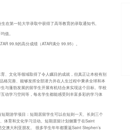
上的毕业生在第一轮大学录取中获得了高等教育的录取通知书。
平均值。
99.9的高分成绩（ATAR满分 99.95）。
体育、文化等领域取得了令人瞩目的成就，但真正让本校有别
为品格完善、能够发挥全部潜力并在人生过程中秉承全球和本
学生与蓬勃发展的留学生开展有机结合来实现这个目标。学校
字互动学习空间等，每名学生都能感受到丰富多彩的学习体
有短期游学项目：短期居留学生可以在短则一天、长则三个
各类学术、体育和文化学习活动。短期居留计划侧重于在Saint
交澳大利亚朋友。 很多学生年年都重返Saint Stephen’s