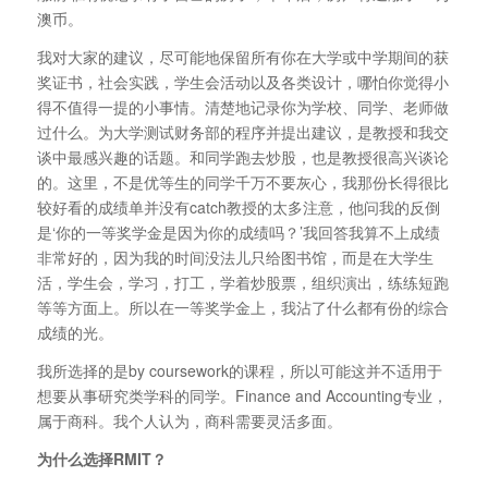
澳币。
我对大家的建议，尽可能地保留所有你在大学或中学期间的获
奖证书，社会实践，学生会活动以及各类设计，哪怕你觉得小
得不值得一提的小事情。清楚地记录你为学校、同学、老师做
过什么。为大学测试财务部的程序并提出建议，是教授和我交
谈中最感兴趣的话题。和同学跑去炒股，也是教授很高兴谈论
的。这里，不是优等生的同学千万不要灰心，我那份长得很比
较好看的成绩单并没有catch教授的太多注意，他问我的反倒
是‘你的一等奖学金是因为你的成绩吗？’我回答我算不上成绩
非常好的，因为我的时间没法儿只给图书馆，而是在大学生
活，学生会，学习，打工，学着炒股票，组织演出，练练短跑
等等方面上。所以在一等奖学金上，我沾了什么都有份的综合
成绩的光。
我所选择的是by coursework的课程，所以可能这并不适用于
想要从事研究类学科的同学。Finance and Accounting专业，
属于商科。我个人认为，商科需要灵活多面。
为什么选择RMIT？