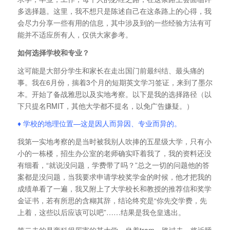
多选择题。这里，我不想只是陈述自己在这条路上的心得，我
会尽力分享一些有用的信息，其中涉及到的一些经验方法有可
能并不适应所有人，仅供大家参考。
如何选择学校和专业？
这可能是大部分学生和家长在走出国门前最纠结、最头痛的
事。我在6月份，揣着3个月的短期英文学习签证，来到了墨尔
本。开始了备战雅思以及实地考察。以下是我的选择路径（以
下只提名RMIT，其他大学都不提名，以免广告嫌疑。）
♦ 学校的地理位置—这是因人而异因、专业而异的。
我第一实地考察的是当时被我别人吹捧的五星级大学，只有小
小的一栋楼，招生办公室的老师确实吓着我了，我的资料还没
有细看，“就说没问题，学费带了吗？”总之一切的问题他的答
案都是没问题，当我要求申请学校奖学金的时候，他才把我的
成绩单看了一遍，我又附上了大学校长和教授的推荐信和奖学
金证书，若有所思的含糊其辞，结论终究是“你先交学费，先
上着，这些以后应该可以吧”……结果是我仓皇逃出。