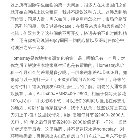
这是所有国际学生面临的第一大问题，很多人在未出国门之前
就开始在网络上找合租房，我并不建议这种方式。这涉及到地
理位置，同屋人群，房东如何，押金房租怎么付，市场价格等
一系列的问题。我见过很多case，在我看来房东和房客都没什
么错，但双方为了这些闹的不可开交，搭进去的不止时间和精
力，还有你初到澳洲enjoy周围一切的心情以及深刻在你心中
对澳洲之第一印象。
Homestay是你地接澳洲文化的第一课，哪怕只有一个月，对
你之后了解澳洲本地家庭生活也是有帮助的。Homestay和合
租一个月租金的差额是多少呢，一般来说相差AUD400/月。如
果你可以一周打一天工，400澳币就可以轻松回来了，赚来的
还有你打工结识的朋友和对社会生活的了解。刚去的人通常喜
欢换算，ok，AUD400=RMB2400~2800。相当于你每天多花
100人民币，可以吃喝不愁，可以把你的时间尽量用在你想用
的地方，可以和当地家庭交谈，我个人认为，这些钱算是花在
刀刃上了-值！这里我想说，刚到澳洲每月节省2400~2800人
民币，和1年之后每月节省2400~2800价值是不一样的。 当然
前者远高于后者。这里强调，并不是建议永远homestay，对
环境熟悉后，再搬离出去自己租房自立门户或当二房东不妨是