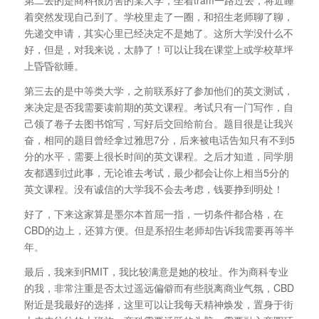
第二去的是商科很厉害的某大学，坐着tram一路过去，将近睡
着突然发现自己到了。学校里走了一圈，和招生老师聊了聊，
先递交申请，其实心里已经决定不是她了。这所大学没什么不
好，但是，对我来说，太静了！可以让我在课堂上或学校草坪
上昏昏欲睡。
第三去的是中等类大学，之前联系好了参加他们的英文测试，
来决定是否我需要读前期的英文课程。考试只有一门写作，自
己领了卷子去图书馆写，写好后交回给前台。题目很是让我兴
奋，相同的题目曾经拿过雅思7分，后来被电话告知只有不到5
分的水平，需要上很长时间的英文课程。之后才知道，同学朋
友都遇到过此事，无论谁去考试，最少都会让你上相当5分的
英文课程。没有诚信的大学我不会去考虑，钱要挣到明处！
好了，下来这家算是墨尔本首屈一指，一切条件都合格，在
CBD的边上，还算方便。但是系招生老师却告诉我需要再等半
年。
最后，我来到RMIT，我比较满意是她的校址。作为商科专业
的我，非常注重是否太过遥远偏僻而有些脱离商业气氛，CBD
附近是我最好的选择，这里可以让我每天精神焕发，置身于街