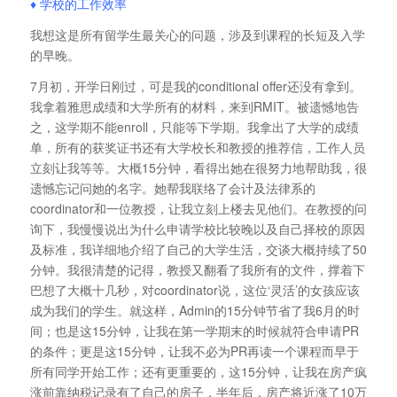
♦ 学校的工作效率
我想这是所有留学生最关心的问题，涉及到课程的长短及入学
的早晚。
7月初，开学日刚过，可是我的conditional offer还没有拿到。
我拿着雅思成绩和大学所有的材料，来到RMIT。被遗憾地告
之，这学期不能enroll，只能等下学期。我拿出了大学的成绩
单，所有的获奖证书还有大学校长和教授的推荐信，工作人员
立刻让我等等。大概15分钟，看得出她在很努力地帮助我，很
遗憾忘记问她的名字。她帮我联络了会计及法律系的
coordinator和一位教授，让我立刻上楼去见他们。在教授的问
询下，我慢慢说出为什么申请学校比较晚以及自己择校的原因
及标准，我详细地介绍了自己的大学生活，交谈大概持续了50
分钟。我很清楚的记得，教授又翻看了我所有的文件，撑着下
巴想了大概十几秒，对coordinator说，这位‘灵活’的女孩应该
成为我们的学生。就这样，Admin的15分钟节省了我6月的时
间；也是这15分钟，让我在第一学期末的时候就符合申请PR
的条件；更是这15分钟，让我不必为PR再读一个课程而早于
所有同学开始工作；还有更重要的，这15分钟，让我在房产疯
涨前靠纳税记录有了自己的房子，半年后，房产将近涨了10万