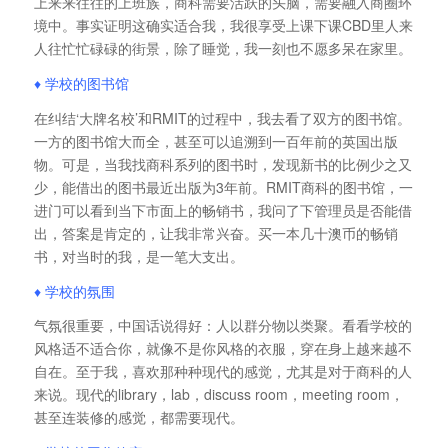
上来来往往的上班族，商科需要活跃的头脑，需要融入商圈环
境中。事实证明这确实适合我，我很享受上课下课CBD里人来
人往忙忙碌碌的街景，除了睡觉，我一刻也不愿多呆在家里。
♦ 学校的图书馆
在纠结‘大牌名校’和RMIT的过程中，我去看了双方的图书馆。
一方的图书馆大而全，甚至可以追溯到一百年前的英国出版
物。可是，当我找商科系列的图书时，发现新书的比例少之又
少，能借出的图书最近出版为3年前。RMIT商科的图书馆，一
进门可以看到当下市面上的畅销书，我问了下管理员是否能借
出，答案是肯定的，让我非常兴奋。买一本几十澳币的畅销
书，对当时的我，是一笔大支出。
♦ 学校的氛围
气氛很重要，中国话说得好：人以群分物以类聚。看看学校的
风格适不适合你，就像不是你风格的衣服，穿在身上越来越不
自在。至于我，喜欢那种种现代的感觉，尤其是对于商科的人
来说。现代的library，lab，discuss room，meeting room，
甚至连装修的感觉，都需要现代。