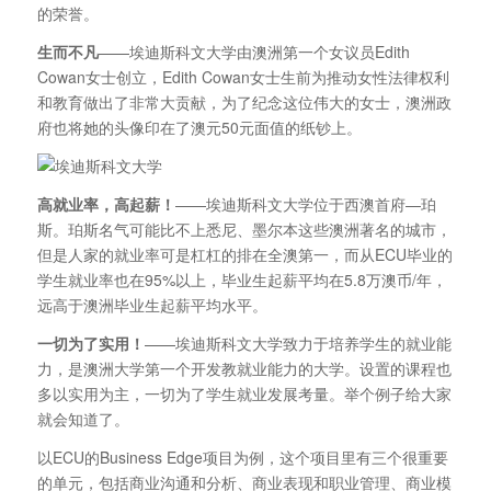
的荣誉。
生而不凡
——埃迪斯科文大学由澳洲第一个女议员Edith
Cowan女士创立，Edith Cowan女士生前为推动女性法律权利
和教育做出了非常大贡献，为了纪念这位伟大的女士，澳洲政
府也将她的头像印在了澳元50元面值的纸钞上。
高就业率，高起薪！
——埃迪斯科文大学位于西澳首府—珀
斯。珀斯名气可能比不上悉尼、墨尔本这些澳洲著名的城市，
但是人家的就业率可是杠杠的排在全澳第一，而从ECU毕业的
学生就业率也在95%以上，毕业生起薪平均在5.8万澳币/年，
远高于澳洲毕业生起薪平均水平。
一切为了实用！
——埃迪斯科文大学致力于培养学生的就业能
力，是澳洲大学第一个开发教就业能力的大学。设置的课程也
多以实用为主，一切为了学生就业发展考量。举个例子给大家
就会知道了。
以ECU的Business Edge项目为例，这个项目里有三个很重要
的单元，包括商业沟通和分析、商业表现和职业管理、商业模