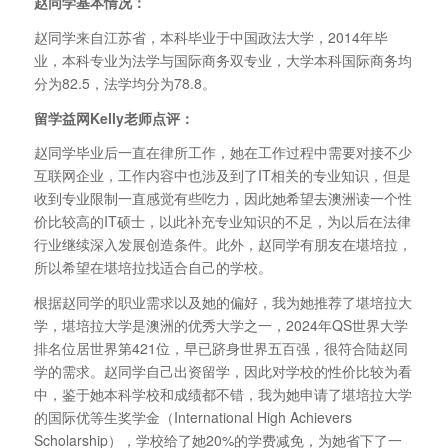
赵同学基本情况：
赵同学来自江苏省，本科毕业于中国政法大学，2014年毕
业，本科专业为法学与国际商务双专业，大学本科国际商务均
分为82.5，法学均分为78.8。
留学益网Kelly老师点评：
赵同学毕业后一直在律所工作，她在工作过程中需要对接不少
互联网企业，工作内容中也涉及到了IT相关的专业知识，但是
收到专业限制一直感觉有些吃力，因此她希望去澳洲读一个性
价比较高的IT硕士，以此补充专业知识的不足，为以后在法律
行业继续深入发展创造条件。此外，赵同学有朋友在堪培拉，
所以希望在堪培拉找适合自己的学校。
根据赵同学的职业需求以及她的偏好，我为她推荐了堪培拉大
学，堪培拉大学是澳洲的优秀大学之一，2024年QS世界大学
排名位居世界第421位，早已跻身世界五百强，很符合陆赵同
学的需求。赵同学自己出资留学，因此对学校的性价比较为看
中，鉴于她本科学校和成绩都不错，我为她申请了堪培拉大学
的国际优等生奖学金（International High Achievers
Scholarship），学校给了她20%的学费减免，为她省下了一