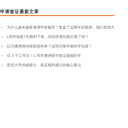
申请签证最新文章
为什么越来越多澳洲学签被拒？复盘了近两年的案例，我们发现大家都踩
L同学续签7天顺利下签，你的学签到期日看了吗？
以为澳洲境内续签很简单？这些坑每年都有学生踩！
仅 3 个工作日！L 同学澳洲留学签证稳稳到手
悉尼大学传媒硕士，签证顺利通过的核心要点