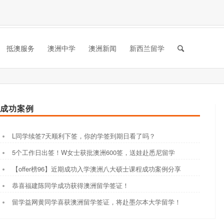
抵澳服务
澳洲中学
澳洲新闻
新西兰留学
成功案例
L同学续签7天顺利下签，你的学签到期日看了吗？
5个工作日出签！W女士获批澳洲600签，送娃赴悉尼留学
【offer榜96】近期成功入学澳洲八大硕士课程成功案例分享
恭喜福建陈同学成功获得澳洲留学签证！
留学益网黄同学喜获澳洲留学签证，将赴墨尔本大学留学！