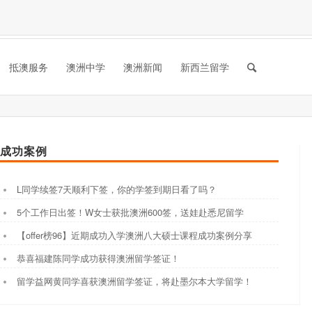
抵澳服务
澳洲中学
澳洲新闻
新西兰留学
成功案例
L同学续签7天顺利下签，你的学签到期日看了吗？
5个工作日出签！W女士获批澳洲600签，送娃赴悉尼留学
【offer榜96】近期成功入学澳洲八大硕士课程成功案例分享
恭喜福建陈同学成功获得澳洲留学签证！
留学益网黄同学喜获澳洲留学签证，将赴墨尔本大学留学！