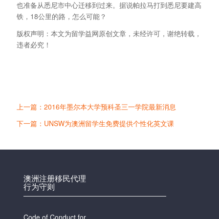
也准备从悉尼市中心迁移到过来。据说帕拉马打到悉尼要建高
铁，18公里的路，怎么可能？
版权声明：本文为留学益网原创文章，未经许可，谢绝转载，
违者必究！
上一篇：2016年墨尔本大学预科圣三一学院最新消息
下一篇：UNSW为澳洲留学生免费提供个性化英文课
澳洲注册移民代理
行为守则
Code of Conduct for