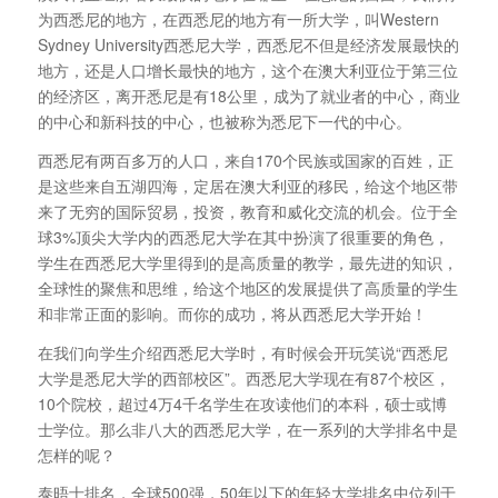
为西悉尼的地方，在西悉尼的地方有一所大学，叫Western
Sydney University西悉尼大学，西悉尼不但是经济发展最快的
地方，还是人口增长最快的地方，这个在澳大利亚位于第三位
的经济区，离开悉尼是有18公里，成为了就业者的中心，商业
的中心和新科技的中心，也被称为悉尼下一代的中心。
西悉尼有两百多万的人口，来自170个民族或国家的百姓，正
是这些来自五湖四海，定居在澳大利亚的移民，给这个地区带
来了无穷的国际贸易，投资，教育和威化交流的机会。位于全
球3%顶尖大学内的西悉尼大学在其中扮演了很重要的角色，
学生在西悉尼大学里得到的是高质量的教学，最先进的知识，
全球性的聚焦和思维，给这个地区的发展提供了高质量的学生
和非常正面的影响。而你的成功，将从西悉尼大学开始！
在我们向学生介绍西悉尼大学时，有时候会开玩笑说“西悉尼
大学是悉尼大学的西部校区”。西悉尼大学现在有87个校区，
10个院校，超过4万4千名学生在攻读他们的本科，硕士或博
士学位。那么非八大的西悉尼大学，在一系列的大学排名中是
怎样的呢？
泰晤士排名，全球500强，50年以下的年轻大学排名中位列于