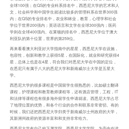
全球100强；在QS的专业科系排名中，西悉尼大学的艺术和人
文，社会科学和中国学生就读比较多的管理科系在世界300强
内；在QS的专业排名中，农业和林业，教育，心理学和社会
学位于世界200强内；英语语言和文学在全球300强内；医药
学则在全球400强内。在莱顿的排名中，西悉尼大学位于澳大
利亚队的第十位置，世界的第259位。
再来看看澳大利亚好大学指南中的星星，西悉尼大学在设施，
包容性，创新和教学上获得5星，在国际化，就业和研究获得4
星，总体上也是在4星，符合我们对悉尼大学在中国的定位，
在悉尼只有属于八大的悉尼大学和新南威尔士大学是五星大
学。
西悉尼大学的很多课程是中国留学生很熟悉的，比如硕士翻译
课程，护理课程和教育教师课程等，还有酒店管理，工程，IT
和法律等课程也有很多海外留学生申请就读。西悉尼大学占尽
了地理位置的优势，和各个行业的合作和联系非常密切。有的
时候，我们还把西悉尼大学归类于新南威尔士州政府的大学，
其新洲州政府的资源丰富和和支持非常给力。
西悉尼大学有自己的下属学院，西悉尼大学学院，为高中在读