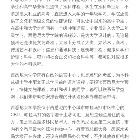
学生和高中毕业学生提供了预科课程，学生在预科毕业后，不
参加澳大利亚的高考，直接进入大学的一年级学习。学院还提
供了文凭和高级文凭的快捷课程，可以让中国来的高中学生，
在高中和大学之间间有一个缓冲和适应，毕业后进入大学二年
级学习。西悉尼大学学院的课程设计是为大学设计的，无论是
预科还是快捷文凭课程，大致上分成了大类，如艺术，商科，
传播艺术和设计；信息和通讯科技；建筑与工程；健康科学和
护理；科学，犯罪和社会正义和社会科学等，都可以对应很多
大学的本科课程。
西悉尼大学学院有自己的语言中心，也是雅思的考点，为本科
或硕士学生配套正式学习前的语言课程，要报读西悉尼大学预
科，快捷文凭课程，本科和硕士的同学，都可以联系留学益
网，我们来帮助你安排合理的升学途径和办理签证申请。
西悉尼大学学院位于西悉尼的中心城市帕拉马打市区中心的
CBD。帕拉马打的名字源于土著词汇，意思是鳗鱼居住的地
方，但是现在最多移民是华人。作为悉尼地区第二大重镇，市
内有全悉尼最大的综合购物中心，有警察总部大楼，悉尼水务
局大楼正在兴建，还设有移民局办公大楼，不少其他政府机构