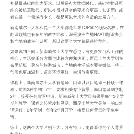
则是最基础的能力要求。以后是AI大数据时代，基础性翻译可
能会被机器取代，所以今后对译者的要求会更高，知识面广或
者在某一个领域有专长，都是可以考虑的今后的发展方向。
新南威尔士大学和昆士兰大学都是世界TOP50的顶级名校，在
翻译领域也有多年的教学经验，深受澳洲当地NAATI翻译协会
和当地的雇主们认可，所以这两个大学都是很推荐的。
如果说到不同，新南威尔士大学在悉尼，有更多实习和工作的
机会，生活娱乐各方面也比较方便和热闹；而昆士兰大学则在
布里斯班，著名的旅游城市，当地的生活成本要稍微低一些，
气候也更加温和，语言环境更好，生活节奏更慢。
课程上，新南威尔士大学有笔译、口译以及口笔译三种硕士课
程，前面2种学制1.7年，要求相关专业背景，而口笔译则学制
2年，接受任何背景申请。新南威尔士大学目前采用每年3个学
期的教学，课程比较紧凑和灵活。而昆士兰大学是单一的口笔
译课程，2年学制，每年2/7月开学，接受任何背景的学生申
请。
综上，这两个大学区别不大，各有特点，更多看你的个人背景