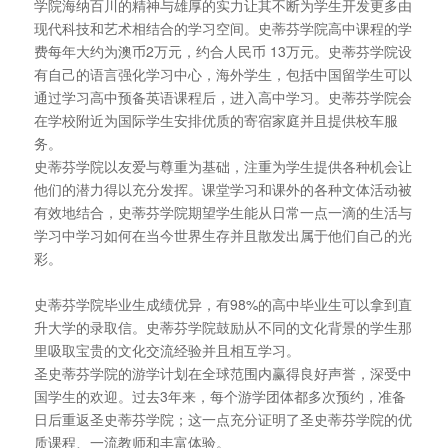
学院海纳百川的精神与雄厚的实力让其不断为学生开发更多由
现代科技和艺术相结合的学习空间。史蒂芬学院高中课程的学
费每年大约为澳币2万元，约合人民币 13万元。史蒂芬学院设
有自己的语言强化学习中心，海外学生，包括中国留学生可以
通过学习高中预备英语课程后，进入高中学习。史蒂芬学院会
在学校附近为国际学生安排优质的寄宿家庭并且提供校车服
务。
史蒂芬学院以友爱与尊重为基础，注重为学生提供各种机会让
他们的潜力得以充分发挥。课堂学习和课外的各种文体活动被
有效地结合，史蒂芬学院期望学生能从日常一点一滴的生活与
学习中学习如何在当今世界生存并且散发出属于他们自己的光
彩。
史蒂芬学院毕业生成绩优异，有98%的高中毕业生可以拿到直
升大学的录取信。史蒂芬学院鼓励从不同的文化背景的学生那
里吸取宝贵的文化交流经验并且相互学习。
圣史蒂芬学院的游学计划在全球范围内赢得良好声誉，深受中
国学生的欢迎。过去3年来，每个游学团体都多次预约，准备
日后重返圣史蒂芬学院；这一点充分证明了圣史蒂芬学院的优
质课程、一流教师和丰富体验。