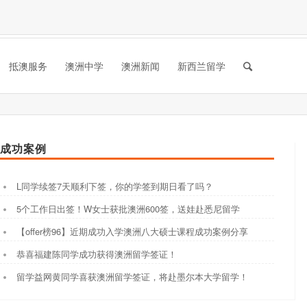
抵澳服务
澳洲中学
澳洲新闻
新西兰留学
成功案例
L同学续签7天顺利下签，你的学签到期日看了吗？
5个工作日出签！W女士获批澳洲600签，送娃赴悉尼留学
【offer榜96】近期成功入学澳洲八大硕士课程成功案例分享
恭喜福建陈同学成功获得澳洲留学签证！
留学益网黄同学喜获澳洲留学签证，将赴墨尔本大学留学！