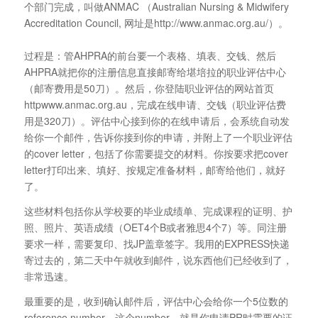
个部门完成，叫做ANMAC （Australian Nursing & Midwifery
Accreditation Council, 网址是http://www.anmac.org.au/）。
过程是：管AHPRA的前台要一个表格、填表、交钱、然后
AHPRA就把你的注册信息直接邮寄给堪培拉的职业评估中心
（邮寄费用是50刀）。然后，你登陆职业评估的网站首页
httpwww.anmac.org.au，完成在线申请、交钱（职业评估费
用是320刀）。评估中心接到你的在线申请后，会系统自动发
给你一个邮件，告诉你接到你的申请，并附上了一个职业评估
的cover letter，包括了你需要提交的材料。你按要求把cover
letter打印出来、填好、按规定准备材料，邮寄给他们，就好
了。
这些材料包括你从学校要的毕业成绩单、完成课程的证明、护
照、照片、英语成绩（OET4个B或者雅思4个7）等。同注册
要求一样，需要复印、找JP盖章签字。我用的EXPRESS快递
寄过去的，第二天中午就收到邮件，说东西他们已经收到了，
非常迅速。
最重要的是，收到确认邮件后，评估中心会给你一个5位数的
reference number。这个number，就是你申请PR时需要的证