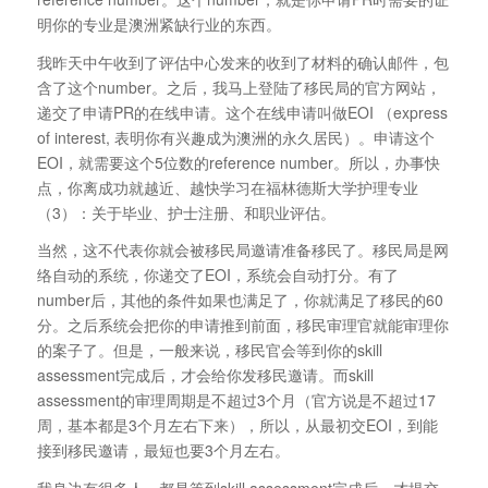
明你的专业是澳洲紧缺行业的东西。
我昨天中午收到了评估中心发来的收到了材料的确认邮件，包
含了这个number。之后，我马上登陆了移民局的官方网站，
递交了申请PR的在线申请。这个在线申请叫做EOI （express
of interest, 表明你有兴趣成为澳洲的永久居民）。申请这个
EOI，就需要这个5位数的reference number。所以，办事快
点，你离成功就越近、越快学习在福林德斯大学护理专业
（3）：关于毕业、护士注册、和职业评估。
当然，这不代表你就会被移民局邀请准备移民了。移民局是网
络自动的系统，你递交了EOI，系统会自动打分。有了
number后，其他的条件如果也满足了，你就满足了移民的60
分。之后系统会把你的申请推到前面，移民审理官就能审理你
的案子了。但是，一般来说，移民官会等到你的skill
assessment完成后，才会给你发移民邀请。而skill
assessment的审理周期是不超过3个月（官方说是不超过17
周，基本都是3个月左右下来），所以，从最初交EOI，到能
接到移民邀请，最短也要3个月左右。