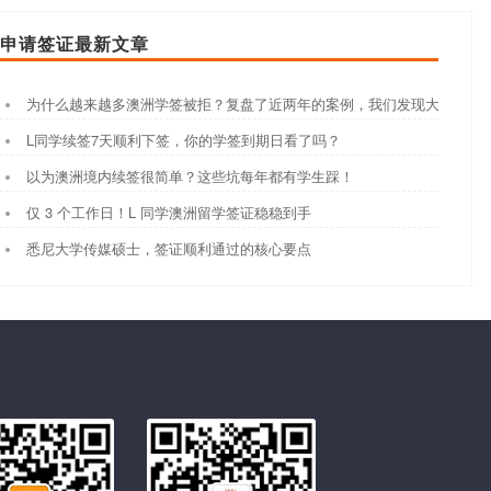
申请签证最新文章
为什么越来越多澳洲学签被拒？复盘了近两年的案例，我们发现大家都踩
L同学续签7天顺利下签，你的学签到期日看了吗？
以为澳洲境内续签很简单？这些坑每年都有学生踩！
仅 3 个工作日！L 同学澳洲留学签证稳稳到手
悉尼大学传媒硕士，签证顺利通过的核心要点