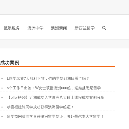
抵澳服务
澳洲中学
澳洲新闻
新西兰留学
成功案例
L同学续签7天顺利下签，你的学签到期日看了吗？
5个工作日出签！W女士获批澳洲600签，送娃赴悉尼留学
【offer榜96】近期成功入学澳洲八大硕士课程成功案例分享
恭喜福建陈同学成功获得澳洲留学签证！
留学益网黄同学喜获澳洲留学签证，将赴墨尔本大学留学！