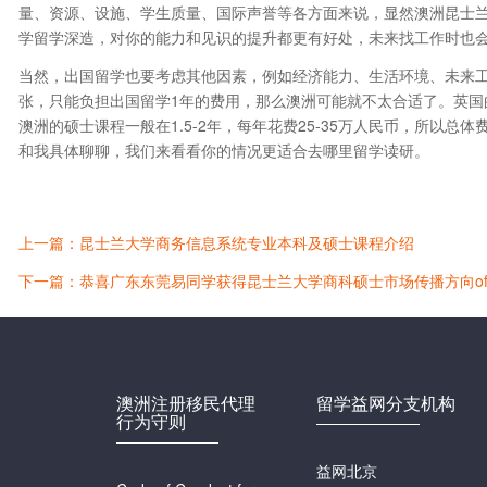
量、资源、设施、学生质量、国际声誉等各方面来说，显然澳洲昆士
学留学深造，对你的能力和见识的提升都更有好处，未来找工作时也
当然，出国留学也要考虑其他因素，例如经济能力、生活环境、未来
张，只能负担出国留学1年的费用，那么澳洲可能就不太合适了。英国
澳洲的硕士课程一般在1.5-2年，每年花费25-35万人民币，所以
和我具体聊聊，我们来看看你的情况更适合去哪里留学读研。
上一篇：昆士兰大学商务信息系统专业本科及硕士课程介绍
下一篇：恭喜广东东莞易同学获得昆士兰大学商科硕士市场传播方向off
澳洲注册移民代理
留学益网分支机构
行为守则
益网北京