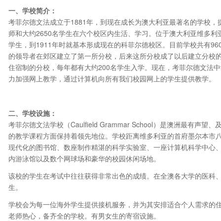
一、学校简介：
考菲尔德文法成立于1881年，到现在成长为澳大利亚最著名的学校，
师和大约2650名学生在六个校区内生活、学习。位于澳大利亚维多
学生，到1911年时就基本形成现在的科菲尔德校区。目前学校共有960
的领导者在郊区建立了第一所分校，后来这所分校成了以后建立分校的
住宿制的分校，每年都有大约200名学生入学。现在，考菲尔德文法中
力加强网上教学，通过计算机向所有我们校园网上的学生提供教学。
二、学校设施：
考菲尔德文法学校（Caulfield Grammar School）是澳洲
的教学课程方面保持着领先地位。学校距离维多利亚的首府墨尔本市
现代化的图书馆、数座制作精湛的科学实验室、一座计算机科学中心
内游泳馆以及数个网球场和豪华的校园休闲场地。
该校的学生在考试中往往获得非常出色的成绩。在全澳各大学的医科
生。
学校会为每一位海外学生提供接机服务，并为其安排适合个人需求的
老师热心，备齐全的学校。有男女生的寄宿设施。