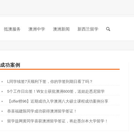
抵澳服务
澳洲中学
澳洲新闻
新西兰留学
成功案例
L同学续签7天顺利下签，你的学签到期日看了吗？
5个工作日出签！W女士获批澳洲600签，送娃赴悉尼留学
【offer榜96】近期成功入学澳洲八大硕士课程成功案例分享
恭喜福建陈同学成功获得澳洲留学签证！
留学益网黄同学喜获澳洲留学签证，将赴墨尔本大学留学！