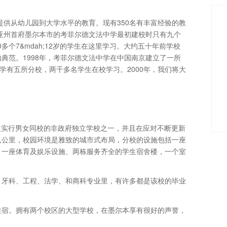
提供从幼儿园到大学水平的教育。现有350名有丰富经验的教
利亚州首府墨尔本市的考菲尔德文法中学最初建校时只有九个
多个7&mdah;12岁的学生在这里学习。大约五十年前学校
典范。1998年，考菲尔德文法中学在中国南京建立了一所
学有五所分校，两千多名学生在校学习。2000年，我们将大
最有声望、及实行男女同校的非政府独立学校之一，并且在应对不断更新
八公里，校园环境是雅致的城市式布局，分校的设施包括一座
、一座体育及娱乐设施、两栋服务齐全的学生宿舍楼，一个室
、牙科、工程、法学、和商科专业里，有许多都是该校的毕业
住宿。拥有两个校区的大型学校，在墨尔本享有很好的声誉，