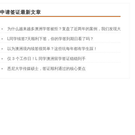
申请签证最新文章
为什么越来越多澳洲学签被拒？复盘了近两年的案例，我们发现大家都踩
L同学续签7天顺利下签，你的学签到期日看了吗？
以为澳洲境内续签很简单？这些坑每年都有学生踩！
仅 3 个工作日！L 同学澳洲留学签证稳稳到手
悉尼大学传媒硕士，签证顺利通过的核心要点