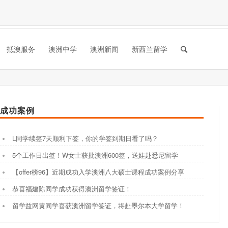
抵澳服务
澳洲中学
澳洲新闻
新西兰留学
成功案例
L同学续签7天顺利下签，你的学签到期日看了吗？
5个工作日出签！W女士获批澳洲600签，送娃赴悉尼留学
【offer榜96】近期成功入学澳洲八大硕士课程成功案例分享
恭喜福建陈同学成功获得澳洲留学签证！
留学益网黄同学喜获澳洲留学签证，将赴墨尔本大学留学！