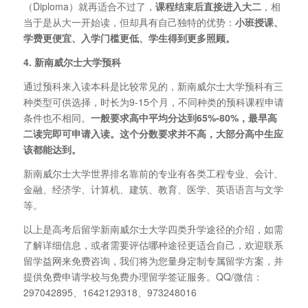
（Diploma）就再适合不过了，
课程结束后直接进入大二
，相
当于是从大一开始读，但却具有自己独特的优势：
小班授课、
学费更便宜、入学门槛更低、学生得到更多照顾。
4. 新南威尔士大学预科
通过预科来入读本科是比较常见的，新南威尔士大学预科有三
种类型可供选择，时长为9-15个月，不同种类的预科课程申请
条件也不相同。
一般要求高中平均分达到65%-80%，最早高
二读完即可申请入读。这个分数要求并不高，大部分高中生应
该都能达到。
新南威尔士大学世界排名靠前的专业有各类工程专业、会计、
金融、经济学、计算机、建筑、教育、医学、英语语言与文学
等。
以上是高考后留学新南威尔士大学四类升学途径的介绍，如需
了解详细信息，或者需要评估哪种途径更适合自己，欢迎联系
留学益网来免费咨询，我们将为您量身定制专属留学方案，并
提供免费申请学校与免费办理留学签证服务。QQ/微信：
297042895、1642129318、973248016