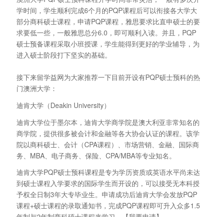
学时间，学生顺利完成6个月的PQP课程后可以衔接各大学大
部分商科硕士课程，申请PQP课程，雅思要求比直申硕士的要
求要低一些，一般雅思总分6.0，即可顺利入读。并且，PQP
硕士预备课程采取小班授课，学生能得到更好的学业辅导，为
进入硕士阶段打下坚实的基础。
接下来留学益网为大家推荐一下目前开设有PQP硕士预科的热
门澳洲大学：
迪肯大学（Deakin University）
迪肯大学位于墨尔本，迪肯大学商学院是澳大利亚非常知名的
商学院，提供很多被会计和金融等各大协会认证的课程。该学
院以商科硕士、会计（CPA课程）、市场营销、金融、国际商
务、MBA、电子商务、保险、CPA/MBA等专业知名。
迪肯大学PQP硕士预科课程是专为学历资质或英语水平尚未达
到硕士课程入学要求的国际学生而开设的，可以接受无本科授
予权全日制3年大专毕业生。申请成功后迪肯大学会发放PQP
课程+硕士课程的录取通知书，完成PQP课程即可升入众多1.5
年制与2年制商科硕士课程来学习。【我要申请】