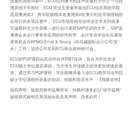
质量的调查问卷中，ECU位列澳大利亚声誉最好大学之一与西
澳其他大学相比，ECU 毕业生受雇率最佳ECU信息系统学院
高居澳洲前3，商学院规模排名澳洲第6在澳大利亚市场营销协
会举行的各项比赛中， ECU市场营销专业毕业生常名列前茅
艾迪斯科文大学是唯一进行会计课程SAP培训的大学， SAP是
澳洲众多会计事务所应用的软件程序。会计专业毕业生在暑假
将有机会在KPMG/Ernst & Young（毕马威国际会计公司/安
永）工作，这些公司常到ECU举办各种研讨会。
ECU的PQP课程由其合作伙伴PIBT提供，旨在为学生攻读
ECU硕士学位奠定基础，为大专生升读硕士提供更加便捷的通
道。通过学习PQP课程，学生能够具备入读ECU商学与法学院
硕士学位课程所必备的知识、技能和英语水平。【我要咨询】
版权声明：版权归留学益网所有，转载时请务必以“留学益网”
超链接式标明文章原始出处及本声明，违者必究！