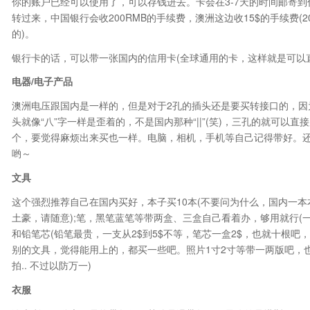
你的账户已经可以使用了，可以存钱进去。卡会在3-7天的时间邮寄
转过来，中国银行会收200RMB的手续费，澳洲这边收15$的手续费(
的)。
银行卡的话，可以带一张国内的信用卡(全球通用的卡，这样就是可以
电器
/
电子产品
澳洲电压跟国内是一样的，但是对于2孔的插头还是要买转接口的，因
头就像“八”字一样是歪着的，不是国内那种“||”(笑)，三孔的就可
个，要觉得麻烦出来买也一样。电脑，相机，手机等自己记得带好。还
哟～
文具
这个强烈推荐自己在国内买好，本子买10本(不要问为什么，国内一本本
土豪，请随意);笔，黑笔蓝笔等带两盒、三盒自己看着办，够用就行(一
和铅笔芯(铅笔最贵，一支从2$到5$不等，笔芯一盒2$，也就十根吧，而且
别的文具，觉得能用上的，都买一些吧。照片1寸2寸等带一两版吧，
拍.. 不过以防万一)
衣服