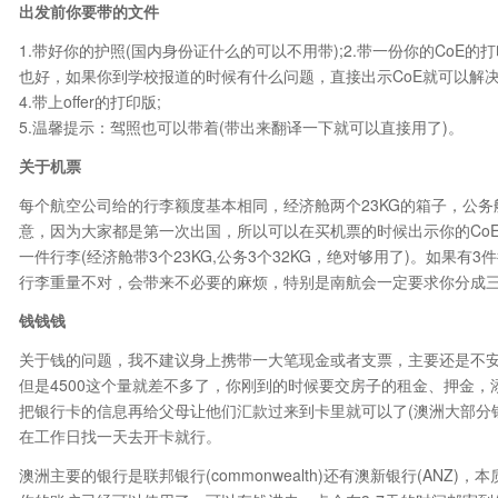
出发前你要带的文件
1.带好你的护照(国内身份证什么的可以不用带);2.带一份你的CoE
也好，如果你到学校报道的时候有什么问题，直接出示CoE就可以解决);
4.带上offer的打印版;
5.温馨提示：驾照也可以带着(带出来翻译一下就可以直接用了)。
关于机票
每个航空公司给的行李额度基本相同，经济舱两个23KG的箱子，公务舱
意，因为大家都是第一次出国，所以可以在买机票的时候出示你的CoE
一件行李(经济舱带3个23KG,公务3个32KG，绝对够用了)。如果
行李重量不对，会带来不必要的麻烦，特别是南航会一定要求你分成
钱钱钱
关于钱的问题，我不建议身上携带一大笔现金或者支票，主要还是不安全
但是4500这个量就差不多了，你刚到的时候要交房子的租金、押金，
把银行卡的信息再给父母让他们汇款过来到卡里就可以了(澳洲大部分
在工作日找一天去开卡就行。
澳洲主要的银行是联邦银行(commonwealth)还有澳新银行(AN