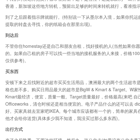
香港，新加坡这些地方转机，预留出足够的时间来转机就行，看准指
到了之后跟着指示牌就能行。(特别说一下从墨尔本入境，如果你托运
提取的转盘去寻找，你的纸箱会在那里出现)。
到达后
不管你住homestay还是自己和朋友合租，找好接机的人(当然如果你愿意
的。如果自己租的房子可以找一些当地的接机服务的人来接，价格100
仅供参考)。
买东西
安顿下来之后找附近的超市买买生活用品，澳洲最大的两个生活超市是Cole
格也差不多。购买日用品最大的超市是BigW & Kmart & Targe
Kmart最经济，便宜，质量一般。Target质量最好，价格最高(来
Officeworks，清仓时候还是相当便宜的。电子产品什么的还可以去 dick s
好。买家具就去宜家吧IKEA。每个城市应该都有一个的，简单的家具在
他才会给你送货(具体多少我不知道，我没买过那么多东西)。
出行方式
来了之后熟悉一下周边的环境，然后办一张公交卡(如果没有公交卡是不