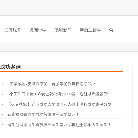
抵澳服务
澳洲中学
澳洲新闻
新西兰留学
成功案例
L同学续签7天顺利下签，你的学签到期日看了吗？
5个工作日出签！W女士获批澳洲600签，送娃赴悉尼留学
【offer榜96】近期成功入学澳洲八大硕士课程成功案例分享
恭喜福建陈同学成功获得澳洲留学签证！
留学益网黄同学喜获澳洲留学签证，将赴墨尔本大学留学！