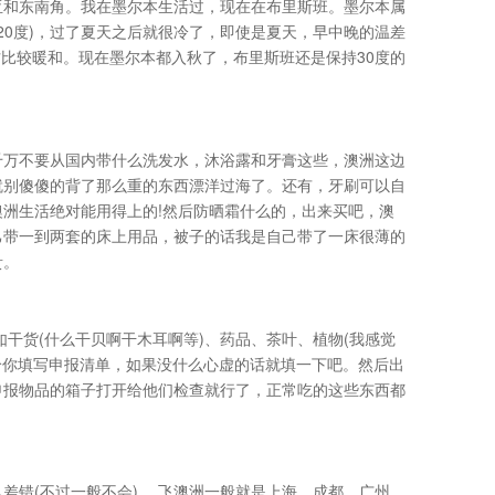
亚和东南角。我在墨尔本生活过，现在在布里斯班。墨尔本属
20度)，过了夏天之后就很冷了，即使是夏天，早中晚的温差
方比较暖和。现在墨尔本都入秋了，布里斯班还是保持30度的
千万不要从国内带什么洗发水，沐浴露和牙膏这些，澳洲这边
就别傻傻的背了那么重的东西漂洋过海了。还有，牙刷可以自
洲生活绝对能用得上的!然后防晒霜什么的，出来买吧，澳
己带一到两套的床上用品，被子的话我是自己带了一床很薄的
贵。
干货(什么干贝啊干木耳啊等)、药品、茶叶、植物(我感觉
给你填写申报清单，如果没什么心虚的话就填一下吧。然后出
申报物品的箱子打开给他们检查就行了，正常吃的这些东西都
差错(不过一般不会) 。飞澳洲一般就是上海，成都，广州，