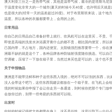
澳大利亚三分之一是热带气候，其他是温带气候，最冷的是塔斯马尼
于温度变化非常大的一个城市(夏天的时候今天40度，也许明后天就是
也是很大的(经常一天的温差超过20度)。对于布里斯班来说，这个地
温度。所以各种的衣服都要带上，会用的上的。
日常用品
你自己的日用品自己准备好带上就行。吹风机可以在这里买，不贵。
即使是高端的洗发水沐浴露牙膏什么的都不贵，都比国内便宜，所以
己国内带，不占地方，国内还便宜。太阳镜强烈推荐要带一个，你在澳
洲最不缺的就是这个了，各种品牌各种防辐射强度随你挑选。可以自
空调被，压缩了一下放在箱子里，当然过来买也是可以的，这个也不
关于申报物品
澳洲是不能带活鲜和种子这些东西入境的，绝对不可以!别的东西，比如
没人会带这个吧?)，这些东西我建议都放在一个箱子里。在飞机上会
境的时候如果你申报了会让你走另一条通道，到时候你把那个专门放
会放你过的，别带一些奇葩的东西就可以啦。
出发时
中转的时候记得把文件都带在身上，这不是任性，这是以防万一出什么