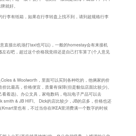
示牌就好。
的行李有纸箱，如果在行李转盘上找不到，请到超规格行李
直接出机场打taxi也可以)，一般的homestay会有来接机
$左右吧，超过这个价格我觉得还是自己打车算了(个人意见
s & Woolworth，里面可以买到各种吃的，他俩家的价
t。W家性价比最高，价格便宜，质量有保障(但是貌似店面比较少)。
吧 自己看着选)。办公文具，家电数码，电玩电子产品可以去
mith & JB HIFI。 Dick的店比较少，JB的店多，价格也还
Kmart里也有，不过当你在IKEA里消费满一个数字的时候
能上火车(其实就是地铁)的，坐公交超级贵。) 维洲的公交