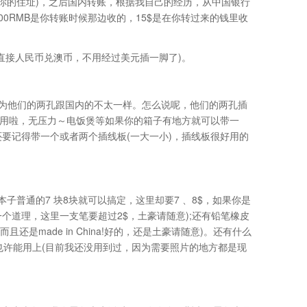
到你的住址)，之后国内转账，根据我自己的经历，从中国银行
200RMB是你转账时候那边收的，15$是在你转过来的钱里收
直接人民币兑澳币，不用经过美元插一脚了)。
为他们的两孔跟国内的不太一样。怎么说呢，他们的两孔插
以直接用啦，无压力～电饭煲等如果你的箱子有地方就可以带一
要记得带一个或者两个插线板(一大一小)，插线板很好用的
子普通的7 块8块就可以搞定，这里却要7 、8$，如果你是
个道理，这里一支笔要超过2$，土豪请随意);还有铅笔橡皮
还是made in China!好的，还是土豪请随意)。还有什么
也许能用上(目前我还没用到过，因为需要照片的地方都是现