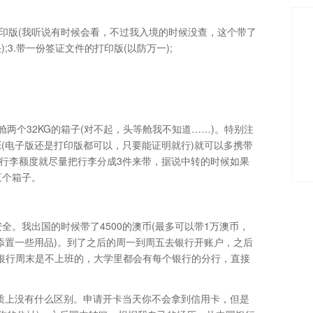
的打印版(我听说有时候会看，不过我入境的时候没查，这个带了
3.带一份签证文件的打印版(以防万一);
两个32KG的箱子(对不起，头等舱我不知道……)。特别注
(电子版还是打印版都可以，只要能证明就行)就可以多携带
有3件行李额度就尽量把行李分成3件来带，据说中转的时候如果
三个箱子。
。我出国的时候带了4500的澳币(最多可以带1万澳币，
添置一些用品)。到了之后的周一到周五去银行开账户，之后
银行周末是不上班的，大学里都会有每个银行的分行，直接
Z)，本质上没有什么区别。申请开卡当天你不会拿到信用卡，但是