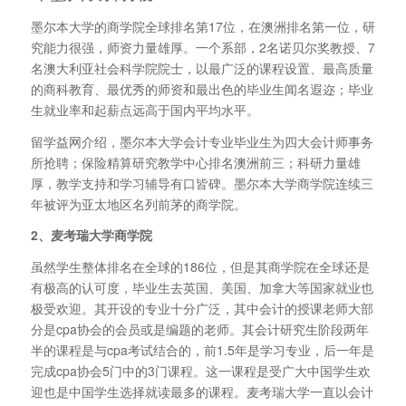
墨尔本大学的商学院全球排名第17位，在澳洲排名第一位，研
究能力很强，师资力量雄厚。一个系部，2名诺贝尔奖教授、7
名澳大利亚社会科学院院士，以最广泛的课程设置、最高质量
的商科教育、最优秀的师资和最出色的毕业生闻名遐迩；毕业
生就业率和起薪点远高于国内平均水平。
留学益网介绍，墨尔本大学会计专业毕业生为四大会计师事务
所抢聘；保险精算研究教学中心排名澳洲前三；科研力量雄
厚，教学支持和学习辅导有口皆碑。墨尔本大学商学院连续三
年被评为亚太地区名列前茅的商学院。
2、麦考瑞大学商学院
虽然学生整体排名在全球的186位，但是其商学院在全球还是
有极高的认可度，毕业生去英国、美国、加拿大等国家就业也
极受欢迎。其开设的专业十分广泛，其中会计的授课老师大部
分是cpa协会的会员或是编题的老师。其会计研究生阶段两年
半的课程是与cpa考试结合的，前1.5年是学习专业，后一年是
完成cpa协会5门中的3门课程。这一课程是受广大中国学生欢
迎也是中国学生选择就读最多的课程。麦考瑞大学一直以会计