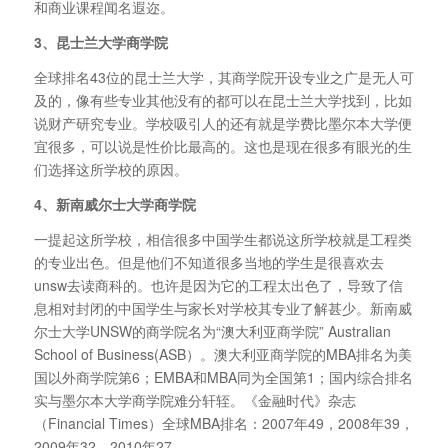
和商业课程闻名遐迩。
3、昆士兰大学商学院
全球排名43位的昆士兰大学，其商学院开设专业之广是无人可
及的，像有些专业其他没有的都可以在昆士兰大学找到，比如
说财产研究专业。学校吸引人的还有就是学费比墨尔本大学便
宜很多，可以说是性价比最高的。这也是现在很多有眼光的生
们选择这所学校的原因。
4、新南威尔士大学商学院
一提起这所学校，相信很多中国学生都说这所学校就是工程类
的专业出色。但是他们不知道很多当地的学生是很喜欢去
unsw去读商科的。也许是因为它的工程太出色了，导致了信
息相对封闭的中国学生与家长对学校其专业了解甚少。新南威
尔士大学UNSW的商学院名为“澳大利亚商学院” Australian
School of Business(ASB）。澳大利亚商学院的MBA排名为美
国以外商学院第6；EMBA和MBA同为全国第1；国内综合排名
实与墨尔本大学商学院难分轩轾。《金融时代》杂志
（Financial Times）全球MBA排名：2007年49，2008年39，
2009年32，2010年27。