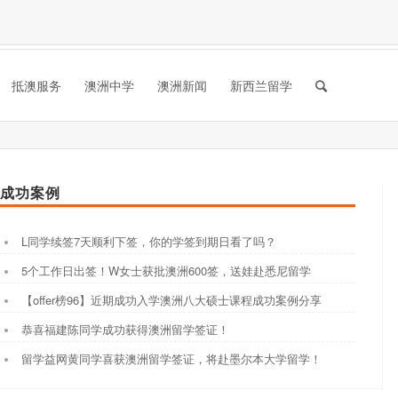
抵澳服务
澳洲中学
澳洲新闻
新西兰留学
成功案例
L同学续签7天顺利下签，你的学签到期日看了吗？
5个工作日出签！W女士获批澳洲600签，送娃赴悉尼留学
【offer榜96】近期成功入学澳洲八大硕士课程成功案例分享
恭喜福建陈同学成功获得澳洲留学签证！
留学益网黄同学喜获澳洲留学签证，将赴墨尔本大学留学！