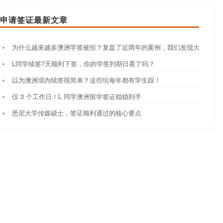
申请签证最新文章
为什么越来越多澳洲学签被拒？复盘了近两年的案例，我们发现大家都踩
L同学续签7天顺利下签，你的学签到期日看了吗？
以为澳洲境内续签很简单？这些坑每年都有学生踩！
仅 3 个工作日！L 同学澳洲留学签证稳稳到手
悉尼大学传媒硕士，签证顺利通过的核心要点