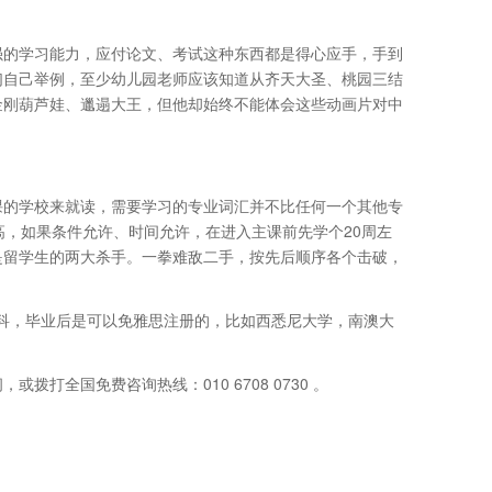
强的学习能力，应付论文、考试这种东西都是得心应手，手到
们自己举例，至少幼儿园老师应该知道从齐天大圣、桃园三结
金刚葫芦娃、邋遢大王，但他却始终不能体会这些动画片对中
课的学校来就读，需要学习的专业词汇并不比任何一个其他专
高，如果条件允许、时间允许，在进入主课前先学个20周左
是留学生的两大杀手。一拳难敌二手，按先后顺序各个击破，
本科，毕业后是可以免雅思注册的，比如西悉尼大学，南澳大
打全国免费咨询热线：010 6708 0730 。