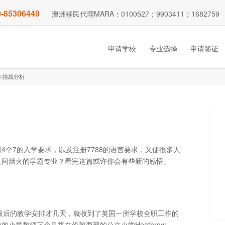
-85306449
澳洲移民代理MARA：0100527；9903411；1682759
申请学校
专业选择
申请签证
生挑战分析
个7的入学要求，以及注册7788的语言要求，又使很多人
人间烟火的学霸专业？看完这篇或许你会有些新的感悟。
刚刚完成最后的教学安排才几天，就收到了英国一所学校全职工作的
的小学教师下个月将在伦敦西部的公立小学Heathrow