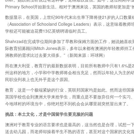
Primary School开始新生活。相对于澳洲来说，英国的教师却更加是“
数据显示，在英国，上世纪90年代末出生率下降将使21岁的人口数量稳
（Association of Schooland College Leaders）
学校还可能被迫花费13亿英镑聘请临时员工。
Shahrzad在完成学位期间参加了早教和保姆方面的工作，她说她
际教育招募顾问Mitch Jones表示，多年以来都有澳洲的年轻教
洲教师的需求比过去要大得多。”（新闻来源：环球网）
而在澳大利亚，教育厅的最新数据表明，目前所有教师中只有1.6%是20
州这样的地方，小学和中学教师将会相当充足，然而以年轻人为主的幼
民职业列表上也无外乎是这个原因。
教育，这是一个极端紧缺的行业，英联邦国家均是如此。然而这些国
英国学校也会到澳洲大学来抢学生，而重点是不要放弃任何一个实习
今地球村的环境当中，你绝对想不到机会会从哪里就突然冒出来了。
挑战：本土文化，才是中国留学生要克服的问题
澳洲对于教育专业的语言要求也是最高的，这当然也是合理，试想一下
送去幼儿园，而老师却操着半生不熟的语言，甚至对这个国家的文化