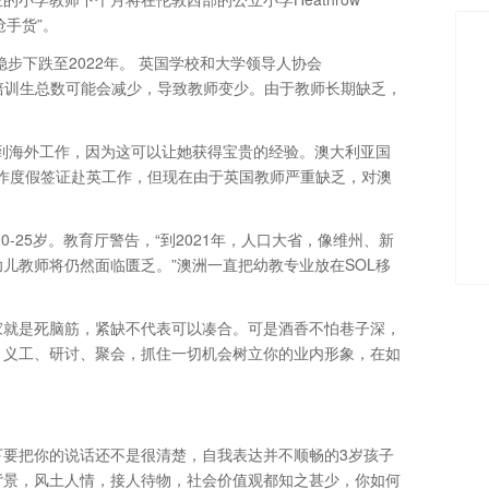
抢手货”。
步下跌至2022年。 英国学校和大学领导人协会
表示，这意味着教师培训生总数可能会减少，导致教师变少。由于教师长期缺乏，
喜欢到海外工作，因为这可以让她获得宝贵的经验。澳大利亚国
师持工作度假签证赴英工作，但现在由于英国教师严重缺乏，对澳
-25岁。教育厅警告，“到2021年，人口大省，像维州、新
儿教师将仍然面临匮乏。”澳洲一直把幼教专业放在SOL移
家就是死脑筋，紧缺不代表可以凑合。可是酒香不怕巷子深，
、义工、研讨、聚会，抓住一切机会树立你的业内形象，在如
要把你的说话还不是很清楚，自我表达并不顺畅的3岁孩子
背景，风土人情，接人待物，社会价值观都知之甚少，你如何