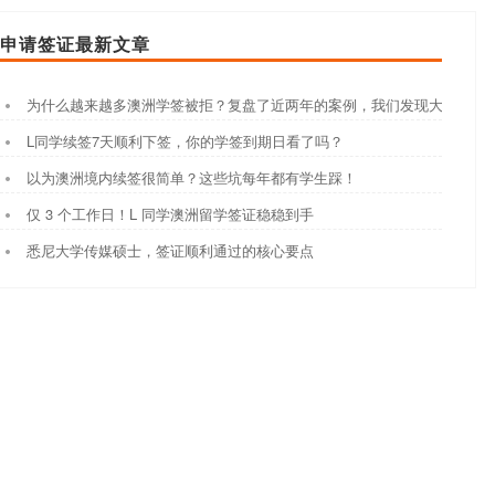
申请签证最新文章
为什么越来越多澳洲学签被拒？复盘了近两年的案例，我们发现大家都踩
L同学续签7天顺利下签，你的学签到期日看了吗？
以为澳洲境内续签很简单？这些坑每年都有学生踩！
仅 3 个工作日！L 同学澳洲留学签证稳稳到手
悉尼大学传媒硕士，签证顺利通过的核心要点