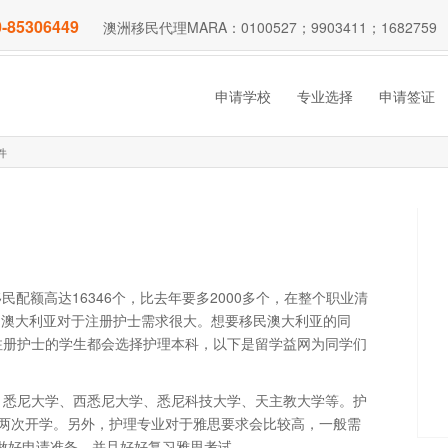
-85306449
澳洲移民代理MARA：0100527；9903411；1682759
申请学校
专业选择
申请签证
件
民配额高达16346个，比去年要多2000多个，在整个职业清
见，澳大利亚对于注册护士需求很大。想要移民澳大利亚的同
注册护士的学生都会选择护理本科，以下是留学益网为同学们
、悉尼大学、西悉尼大学、悉尼科技大学、天主教大学等。护
两次开学。另外，护理专业对于雅思要求会比较高，一般需
网做好申请准备，并且好好复习雅思考试。