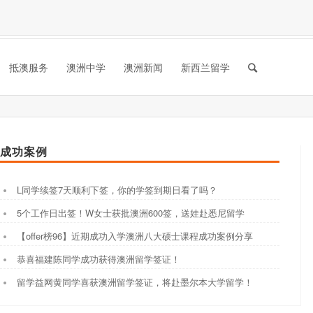
抵澳服务
澳洲中学
澳洲新闻
新西兰留学
成功案例
L同学续签7天顺利下签，你的学签到期日看了吗？
5个工作日出签！W女士获批澳洲600签，送娃赴悉尼留学
【offer榜96】近期成功入学澳洲八大硕士课程成功案例分享
恭喜福建陈同学成功获得澳洲留学签证！
留学益网黄同学喜获澳洲留学签证，将赴墨尔本大学留学！