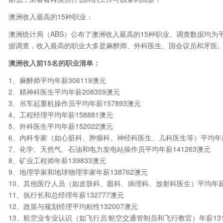
澳洲收入最高的15种职业：
澳洲统计局（ABS）公布了澳洲收入最高的15种职业。调查数据均
据调查，收入最高的职业大多是麻醉师、外科医生、国会议员和牙医
澳洲收入前15名的职业清单：
1、麻醉师平均年薪306119澳元
2、精神科医生平均年薪208359澳元
3、吊车起重机操作员平均年薪157893澳元
4、工程经理平均年薪158881澳元
5、外科医生平均年薪152022澳元
6、内科专家（如心脏科、肿瘤科、神经科医生、儿科医生等）平均年薪1
7、化学、天然气、石油和电力发电站操作员平均年薪141263澳元
8、矿业工程师年薪139833澳元
9、地理学家和地球物理学家年薪138762澳元
10、其他医疗人员（如皮肤科、眼科、病理科、放射科医生）平均年薪1
11、执行长和总经理年薪132777澳元
12、政策与规划经理平均粘性132007澳元
13、航空业专业认识（如飞行员‘航空交通管制员和飞行教官）年薪131