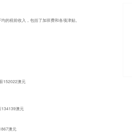
为平均的税前收入，包括了加班费和各项津贴。
。
52022澳元
34139澳元
867澳元