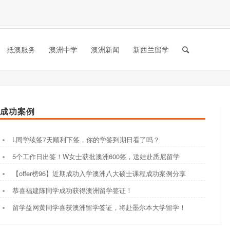
抵澳服务
澳洲中学
澳洲新闻
新西兰留学
成功案例
L同学续签7天顺利下签，你的学签到期日看了吗？
5个工作日出签！W女士获批澳洲600签，送娃赴悉尼留学
【offer榜96】近期成功入学澳洲八大硕士课程成功案例分享
恭喜福建陈同学成功获得澳洲留学签证！
留学益网黄同学喜获澳洲留学签证，将赴墨尔本大学留学！