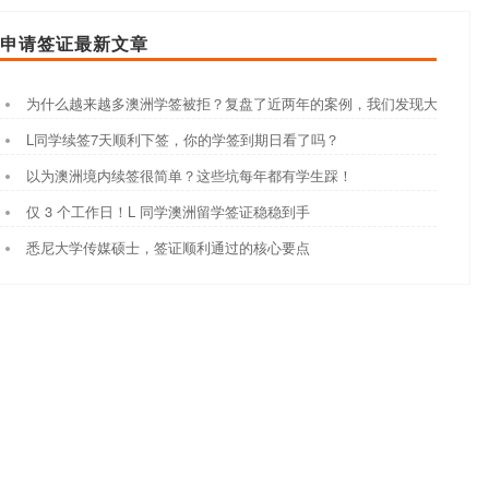
申请签证最新文章
为什么越来越多澳洲学签被拒？复盘了近两年的案例，我们发现大家都踩
L同学续签7天顺利下签，你的学签到期日看了吗？
以为澳洲境内续签很简单？这些坑每年都有学生踩！
仅 3 个工作日！L 同学澳洲留学签证稳稳到手
悉尼大学传媒硕士，签证顺利通过的核心要点