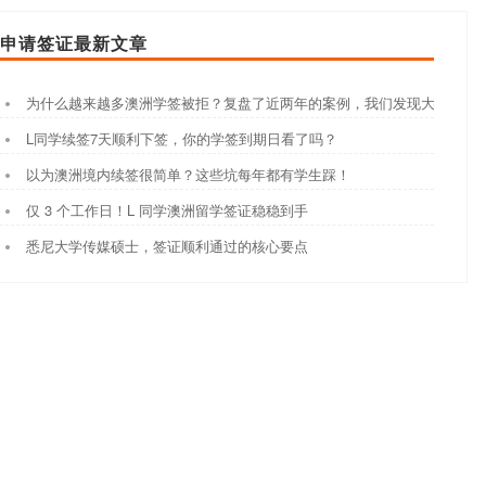
申请签证最新文章
为什么越来越多澳洲学签被拒？复盘了近两年的案例，我们发现大家都踩
L同学续签7天顺利下签，你的学签到期日看了吗？
以为澳洲境内续签很简单？这些坑每年都有学生踩！
仅 3 个工作日！L 同学澳洲留学签证稳稳到手
悉尼大学传媒硕士，签证顺利通过的核心要点