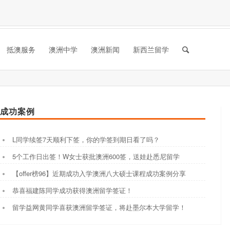
抵澳服务
澳洲中学
澳洲新闻
新西兰留学
成功案例
L同学续签7天顺利下签，你的学签到期日看了吗？
5个工作日出签！W女士获批澳洲600签，送娃赴悉尼留学
【offer榜96】近期成功入学澳洲八大硕士课程成功案例分享
恭喜福建陈同学成功获得澳洲留学签证！
留学益网黄同学喜获澳洲留学签证，将赴墨尔本大学留学！