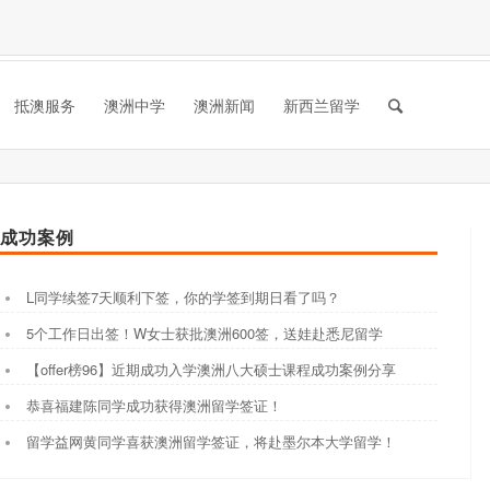
抵澳服务
澳洲中学
澳洲新闻
新西兰留学
成功案例
L同学续签7天顺利下签，你的学签到期日看了吗？
5个工作日出签！W女士获批澳洲600签，送娃赴悉尼留学
【offer榜96】近期成功入学澳洲八大硕士课程成功案例分享
恭喜福建陈同学成功获得澳洲留学签证！
留学益网黄同学喜获澳洲留学签证，将赴墨尔本大学留学！