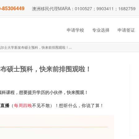
-85306449
澳洲移民代理MARA：0100527；9903411；1682759
申请学校
专业选择
申请签证
新南威尔士大学新发布硕士预科，快来前排围观啦！...
新发布硕士预科，快来前排围观啦！
预科课程，想要提升学历的小伙伴，快来围观！
间直播
（
每周四晚
不见不散）！想听什么，你说了算！