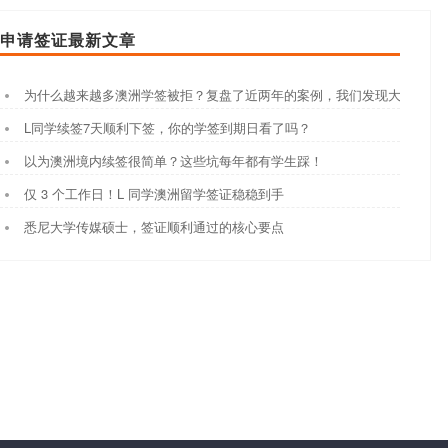
申请签证最新文章
为什么越来越多澳洲学签被拒？复盘了近两年的案例，我们发现大家都踩
L同学续签7天顺利下签，你的学签到期日看了吗？
以为澳洲境内续签很简单？这些坑每年都有学生踩！
仅 3 个工作日！L 同学澳洲留学签证稳稳到手
悉尼大学传媒硕士，签证顺利通过的核心要点