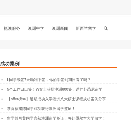
抵澳服务
澳洲中学
澳洲新闻
新西兰留学
成功案例
L同学续签7天顺利下签，你的学签到期日看了吗？
5个工作日出签！W女士获批澳洲600签，送娃赴悉尼留学
【offer榜96】近期成功入学澳洲八大硕士课程成功案例分享
恭喜福建陈同学成功获得澳洲留学签证！
留学益网黄同学喜获澳洲留学签证，将赴墨尔本大学留学！