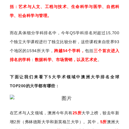
括：艺术与人文、工程与技术、生命科学与医学、自然科
学、社会科学与管理。
而在具体细分学科排名中，今年QS学科排名对超过15,700
个独立大学课程进行了独立比较分析，这些课程来自世界93
个地区的1594所大学，
跨越
54
个学科，
包括
三个首次进入
排名的学科
：
数据科学、市场营销，以及艺术史
。
下面让我们来看下5大学术领域中澳洲大学排名全球
TOP200的大学都有哪些：
在艺术与人文领域，澳洲今年共有
25
所
大学上榜，较去年新
增2所（弗林德斯大学和新英格兰大学）。其中，
5
所
澳洲大