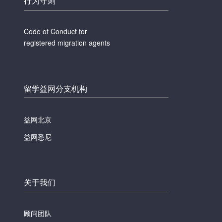
行为守则
Code of Conduct for
registered migration agents
留学益网分支机构
益网北京
益网悉尼
关于我们
顾问团队