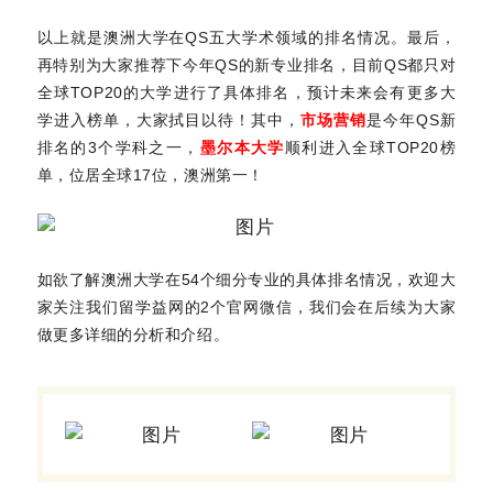
以上就是澳洲大学在QS五大学术领域的排名情况。最后，
再特别为大家推荐下今年QS的新专业排名，目前QS都只对
全球TOP20的大学进行了具体排名，预计未来会有更多大
学进入榜单，大家拭目以待！其中，
市场营销
是今年QS新
排名的3个学科之一，
墨尔本大学
顺利进入全球TOP20榜
单，位居全球17位，澳洲第一！
如欲了解澳洲大学在54个细分专业的具体排名情况，欢迎大
家关注我们留学益网的2个官网微信，我们会在后续为大家
做更多详细的分析和介绍。