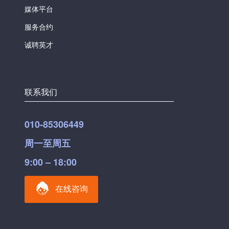
媒体平台
服务合约
诚聘英才
联系我们
010-85306449
周一至周五
9:00 – 18:00
在线咨询