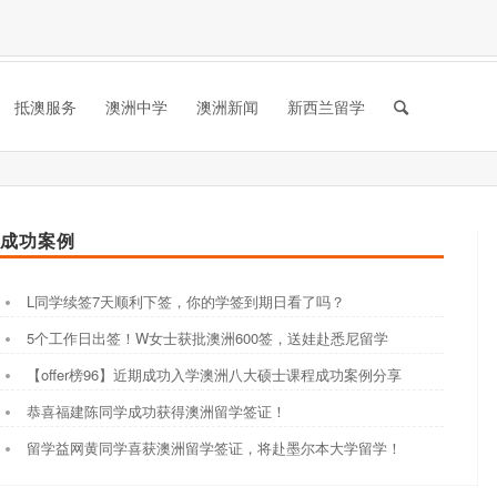
抵澳服务
澳洲中学
澳洲新闻
新西兰留学
成功案例
L同学续签7天顺利下签，你的学签到期日看了吗？
5个工作日出签！W女士获批澳洲600签，送娃赴悉尼留学
【offer榜96】近期成功入学澳洲八大硕士课程成功案例分享
恭喜福建陈同学成功获得澳洲留学签证！
留学益网黄同学喜获澳洲留学签证，将赴墨尔本大学留学！