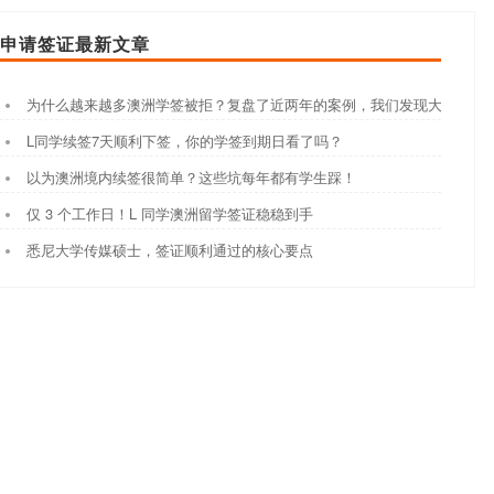
申请签证最新文章
为什么越来越多澳洲学签被拒？复盘了近两年的案例，我们发现大家都踩
L同学续签7天顺利下签，你的学签到期日看了吗？
以为澳洲境内续签很简单？这些坑每年都有学生踩！
仅 3 个工作日！L 同学澳洲留学签证稳稳到手
悉尼大学传媒硕士，签证顺利通过的核心要点