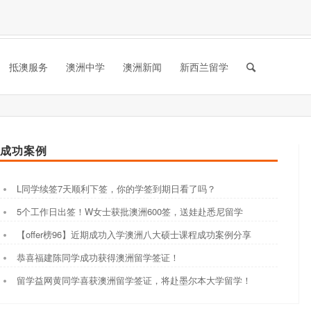
抵澳服务
澳洲中学
澳洲新闻
新西兰留学
成功案例
L同学续签7天顺利下签，你的学签到期日看了吗？
5个工作日出签！W女士获批澳洲600签，送娃赴悉尼留学
【offer榜96】近期成功入学澳洲八大硕士课程成功案例分享
恭喜福建陈同学成功获得澳洲留学签证！
留学益网黄同学喜获澳洲留学签证，将赴墨尔本大学留学！