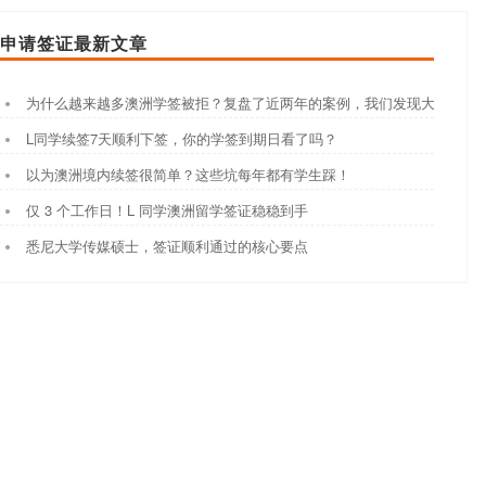
申请签证最新文章
为什么越来越多澳洲学签被拒？复盘了近两年的案例，我们发现大家都踩
L同学续签7天顺利下签，你的学签到期日看了吗？
以为澳洲境内续签很简单？这些坑每年都有学生踩！
仅 3 个工作日！L 同学澳洲留学签证稳稳到手
悉尼大学传媒硕士，签证顺利通过的核心要点