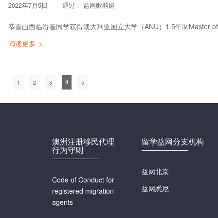
2022年7月5日
通过：
益网歌莉娅
恭喜山西临汾崔同学获得澳大利亚国立大学（ANU）1.5年制Master of Polit
阅读更多
1
2
3
4
5
澳洲注册移民代理
留学益网分支机构
行为守则
益网北京
Code of Conduct for
益网悉尼
registered migration
agents