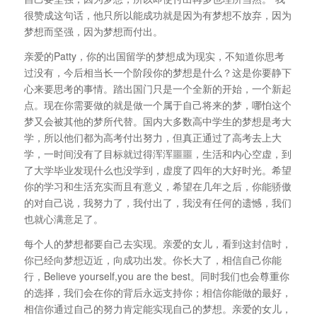
很赞成这句话，他只所以能成功就是因为有梦想不放弃，因为
梦想而坚强，因为梦想而付出。
亲爱的Patty，你的出国留学的梦想成为现实，不知道你思考
过没有，今后相当长一个阶段你的梦想是什么？这是你要静下
心来要思考的事情。踏出国门只是一个全新的开始，一个新起
点。现在你需要做的就是做一个属于自己将来的梦，哪怕这个
梦又会被其他的梦所代替。国内大多数高中学生的梦想是考大
学，所以他们都为高考付出努力，但真正通过了高考去上大
学，一时间没有了目标就过得浑浑噩噩，生活和内心空虚，到
了大学毕业发现什么也没学到，虚度了四年的大好时光。希望
你的学习和生活充实而且有意义，希望在几年之后，你能骄傲
的对自己说，我努力了，我付出了，我没有任何的遗憾，我们
也就心满意足了。
每个人的梦想都要自己去实现。亲爱的女儿，看到这封信时，
你已经向梦想迈近，向成功出发。你长大了，相信自己你能
行，Believe yourself,you are the best。同时我们也会尊重你
的选择，我们会在你的背后永远支持你；相信你能做的最好，
相信你通过自己的努力肯定能实现自己的梦想。亲爱的女儿，