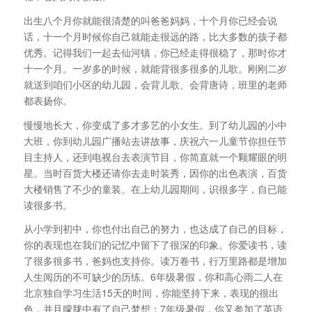
出生八个月你就能很清楚的叫爸爸妈妈，十个月你已经会说
话，十一个月时候你自己就能走很远的路，比大多数的孩子都
优秀。记得我们一起去仙河镇，你已经走得很稳了，那时你才
十一个月。一岁多的时候，就能背很多很多的儿歌。刚刚二岁
就送到咱们小区的幼儿园，会背儿歌、会背唐诗，班里的老师
都表扬你。
慢慢地长大，你变成了多才多艺的小女生。到了幼儿园的小中
大班，你到幼儿园广播站去讲故事，庆祝六一儿童节你担任节
目主持人，还到电视台去表演节目，你简直就一个颗耀眼的明
星。当时百货大楼还请你去走时装秀，因你的出色表演，百货
大楼销售了不少的童装。在上幼儿园期间，识很多字，自已能
读很多书。
从小学到初中，你也付出自己的努力，也达成了自己的目标，
你的表现也在我们的记忆中留下了很深的印象。你爱读书，读
了很多很多书，爸妈也支持你。读万卷书，行万里路都是增加
人生阅历的不可缺少的历练。6年级暑假，你和高心雨二人在
北京独自学习生活15天的时间，你能坚持下来，表现的很出
色，并且朦胧中有了自己梦想；7年级暑假，你又参加了英语