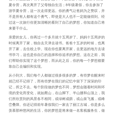
夏令营，再次离开了父母独自生活；8年级暑假，你去参加了
游学夏令营，这一次走得更远。你的勇气让爸妈为之赞叹，并
不是所有人都有这个勇气，即使是大人也不一定能做得到。经
过这一次旅行你更加清晰的看到了自己的梦想，你知道自己将
来要干什么。
亲爱的女儿，你再过一个多月就十五周岁了。妈妈十五周岁的
时候离开了家，独自去天津去读书。爸爸十五岁的时候，也离
开了家，去住校上学。现在你也要离开家，去更远的地方去读
书学习，这也是你自己的选择和你追求的梦想。这在之前，我
们帮助你实现了这个梦想，而从此之后，你的每一个梦想都要
靠自己去编织和实现。
从小到大，我们每个人都做过很多很多的梦，有些梦在醒来时
就已经不记得了，而有些梦在我们的记忆中留下了深深的印
记，挥之不去。每个阶段做的梦也不同，梦想会随着时间和环
境的变化而变化，就如爬山，在山脚下、半山腰和山顶上，我
们所欣赏到的风景各不相同，或绿树成荫，或山泉飞溅，或峰
峦叠障。你还记得前年暑假我们一家去了丽江古城，你是多么
羡慕那种悠闲的生活，你的梦想是将来做一名客栈服务生，做