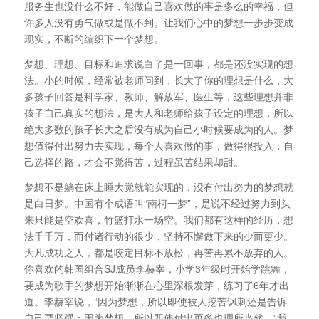
服务生也没什么不好，能做自己喜欢做的事是多么的幸福，但
许多人没有勇气做或是做不到。让我们心中的梦想一步步变成
现实，不断的编织下一个梦想。
梦想、理想、目标和追求说白了是一回事，都是还没实现的想
法。小的时候，经常被老师问到，长大了你的理想是什么，大
多孩子回答是科学家、教师、解放军、医生等，这些理想并非
孩子自己真实的想法，是大人和老师给孩子设定的理想，所以
绝大多数的孩子长大之后没有成为自己小时候要成为的人。梦
想值得付出努力去实现，每个人喜欢做的事，做得很投入；自
己选择的路，才会不觉得苦，过程虽苦结果却甜。
梦想不是躺在床上睡大觉就能实现的，没有付出努力的梦想就
是白日梦。中国有个成语叫“南柯一梦”，是说不经过努力到头
来只能是空欢喜，竹篮打水一场空。我们都有这样的经历，想
法千千万，而付诸行动的很少，坚持不懈做下来的少而更少。
大凡成功之人，都是咬定目标不放松，再苦再累不放弃的人。
你喜欢的韩国组合SJ成员李赫宰，小学3年级时开始学跳舞，
要成为歌手的梦想开始渐渐在心里深根发芽，练习了6年才出
道。李赫宰说，“因为梦想，所以即使被人挖苦讽刺还是告诉
自己要坚强；因为梦想，所以即使付出再多也理所当然。”我