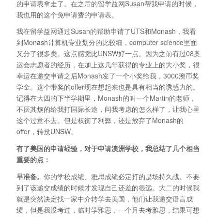
的申请表拿走了。在之后的留学益网Susan帮我申请的时候，
我也用的这个免申请费的申请表。
我在留学益网通过Susan的帮助申请了UTS和Monash，我看
到Monash计算机专业划分的比较细，computer science里面
又分了很多类。这点感觉比UNSW好一点。因为之前有过08奥
运会志愿者的经历，在加上这几年获得的专业上的大小奖，很
幸运在递交申请之后Monash发了一个小奖给我，3000澳币奖
学金。这个带奖的offer现在想起来也是具有相当的诱惑力的。
记得在大四的下半学期里，Monash的叫一个Martin的老师，
不厌其烦的给我打国际长途，问我考虑的怎么样了，让我心里
这个过意不去。但是权衡了利弊，还是放弃了Monash的
offer，转投UNSW。
有了美国的申请经验，对于申请澳洲学校，我总结了几个相当
重要的点：
早准备。
你的学校成绩、雅思成绩必定打的是场持久战。不要
到了该递交成绩的时候才发现自己还差的很远。大二的时候我
就是突然决定找一家中介转学去美国，他们让我递交语言成
绩，但是我没考过，临时学雅思，一个月去考雅思，结果可想