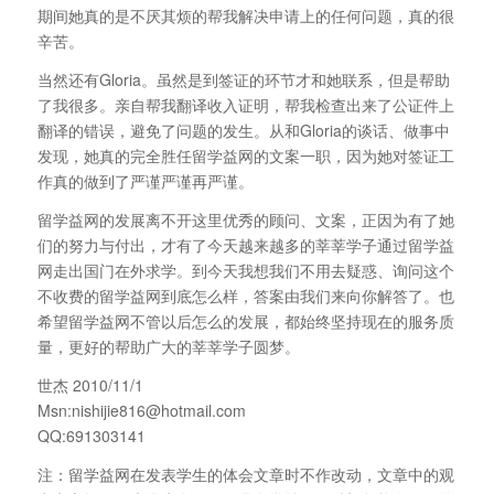
期间她真的是不厌其烦的帮我解决申请上的任何问题，真的很
辛苦。
当然还有Gloria。虽然是到签证的环节才和她联系，但是帮助
了我很多。亲自帮我翻译收入证明，帮我检查出来了公证件上
翻译的错误，避免了问题的发生。从和Gloria的谈话、做事中
发现，她真的完全胜任留学益网的文案一职，因为她对签证工
作真的做到了严谨严谨再严谨。
留学益网的发展离不开这里优秀的顾问、文案，正因为有了她
们的努力与付出，才有了今天越来越多的莘莘学子通过留学益
网走出国门在外求学。到今天我想我们不用去疑惑、询问这个
不收费的留学益网到底怎么样，答案由我们来向你解答了。也
希望留学益网不管以后怎么的发展，都始终坚持现在的服务质
量，更好的帮助广大的莘莘学子圆梦。
世杰 2010/11/1
Msn:nishijie816@hotmail.com
QQ:691303141
注：留学益网在发表学生的体会文章时不作改动，文章中的观