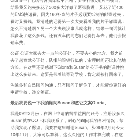
Gloria一个电话告诉我体检不合格，要在补做x光片的项目。
结果我又跑去多花了500多大洋做了两张胸透，又花了近400
的EMS快递费。因为160补查的片子必须要纸制的邮寄过去，
费时又费钱。我清楚的记得第一次大夫看着我的片子嘟囔说：
怎么不清楚啊？另一个大夫说没事儿就这样，结果一句话就让
我多花了这么多钱。还有没车的同志们记得打车去，他们会报
销车费。
公证 公证大家去大一点的公证处，不要去小的地方。我之前
去了趟宣武公证处，队排的跟银行似的，审理时间还比其他地
方长。在这里还要感谢下Gloria和Susan给公证书的翻译件挑
出这么多错来。这要是带着错寄到学校，肯定就被打回来了。
沟通多和自己顾问沟通，只有顾问了解你了，才能帮你更好的
申请学校，递交签证。
最后我要说一下我的顾问Susan和签证文案Gloria。
我是09年2月份，在网上申请的留学益网的账号，注册没多久
Susan就在QQ上和我联系了，耐心的询问我的各种情况，帮
助我实现了愿望。我要在这里谢谢Susan。从09年2月到今天
10年11月，大家可以算算，这么久她的工作才算完成，在这