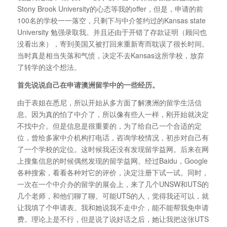
Stony Brook University的心态等我的offer，但是，申请的前
100名的学校一一落空，只剩下与中介签约过的Kansas state
University 勉强录取我。并且还由于开错了存款证明（顾问也
没看出来），寄到美国又被打回来重新寄而耽误了很长时间。
当时真是相当失落和气愤，决定不去Kansas这所学校，放弃
了转学的这个想法。
首先说说自己在申请澳洲留学中的一些经历。
由于表姐在悉尼，所以开始从多方面了解澳洲的留学生活信
息。因为真的怕了中介了，所以像有些人一样，刚开始就决定
不找中介。但是信息是很重要的，为了给自己一个合适的定
位，曾给多家中介机构打电话，咨询学校情况，初步对自己有
了一个学校的定位。这时候我还没有发现留学益网。后来在网
上搜集信息的时候偶然发现的留学益网。经过Baidu，Google
各种搜索，看看各种对它的评价，决定注册下试一试。同时，
一次在一个中介办的留学的展会上，来了几个UNSW和UTS的
几个老师，和他们聊了聊。可能UTS的人，觉得我还可以，就
让我填了个申请表。我和她说我不走中介，能不能帮我免申请
费。理论上是不行，但是说了说好话之后，她让我把这张UTS