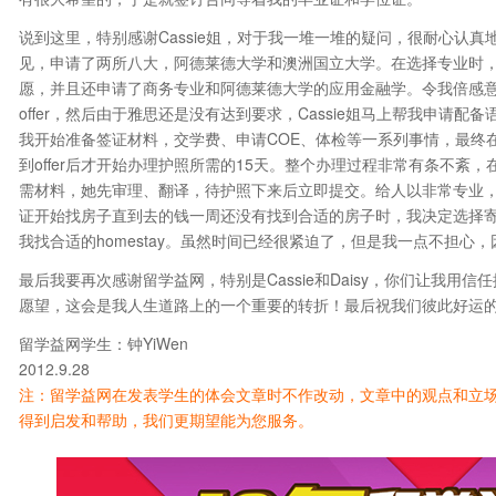
说到这里，特别感谢Cassie姐，对于我一堆一堆的疑问，很耐心认
见，申请了两所八大，阿德莱德大学和澳洲国立大学。在选择专业时
愿，并且还申请了商务专业和阿德莱德大学的应用金融学。令我倍感意
offer，然后由于雅思还是没有达到要求，Cassie姐马上帮我申请配备语
我开始准备签证材料，交学费、申请COE、体检等一系列事情，最终
到offer后才开始办理护照所需的15天。整个办理过程非常有条不紊，
需材料，她先审理、翻译，待护照下来后立即提交。给人以非常专业
证开始找房子直到去的钱一周还没有找到合适的房子时，我决定选择寄
我找合适的homestay。虽然时间已经很紧迫了，但是我一点不担心
最后我要再次感谢留学益网，特别是Cassie和Daisy，你们让我
愿望，这会是我人生道路上的一个重要的转折！最后祝我们彼此好运
留学益网学生：钟YiWen
2012.9.28
注：留学益网在发表学生的体会文章时不作改动，文章中的观点和立
得到启发和帮助，我们更期望能为您服务。