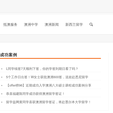
抵澳服务
澳洲中学
澳洲新闻
新西兰留学
成功案例
L同学续签7天顺利下签，你的学签到期日看了吗？
5个工作日出签！W女士获批澳洲600签，送娃赴悉尼留学
【offer榜96】近期成功入学澳洲八大硕士课程成功案例分享
恭喜福建陈同学成功获得澳洲留学签证！
留学益网黄同学喜获澳洲留学签证，将赴墨尔本大学留学！