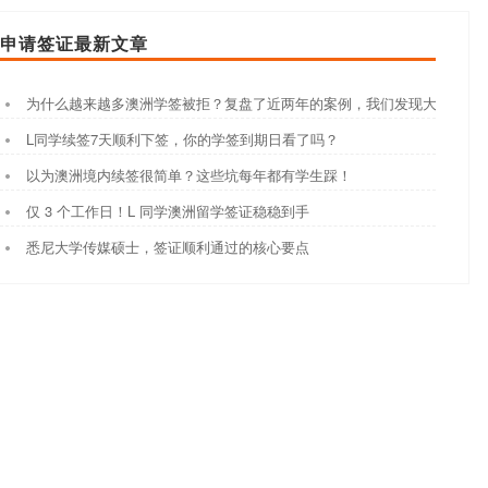
申请签证最新文章
为什么越来越多澳洲学签被拒？复盘了近两年的案例，我们发现大家都踩
L同学续签7天顺利下签，你的学签到期日看了吗？
以为澳洲境内续签很简单？这些坑每年都有学生踩！
仅 3 个工作日！L 同学澳洲留学签证稳稳到手
悉尼大学传媒硕士，签证顺利通过的核心要点