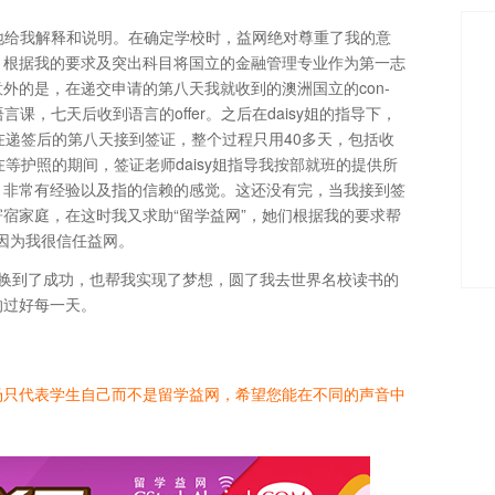
真地给我解释和说明。在确定学校时，益网绝对尊重了我的意
，根据我的要求及突出科目将国立的金融管理专业作为第一志
外的是，在递交申请的第八天我就收到的澳洲国立的con-
言课，七天后收到语言的offer。之后在daisy姐的指导下，
在递签后的第八天接到签证，整个过程只用40多天，包括收
在等护照的期间，签证老师daisy姐指导我按部就班的提供所
，非常有经验以及指的信赖的感觉。这还没有完，当我接到签
宿家庭，在这时我又求助“留学益网”，她们根据我的要求帮
，因为我很信任益网。
用信任换到了成功，也帮我实现了梦想，圆了我去世界名校读书的
的过好每一天。
场只代表学生自己而不是留学益网，希望您能在不同的声音中