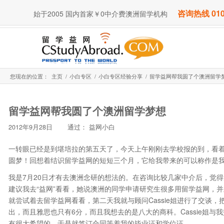
咨询热线 010
始于2005 国内首家￥0中介费澳洲留学机构
您现在的位置：
主页
/
小白专区
/
小白专区经验分享
/
留学益网帮我圆了个澳洲留学
留学益网帮我圆了个澳洲留学梦想
2012年9月28日
通过：
益网小白
一转眼已经是到堪培拉的第五天了，今天上午刚刚去学校报的到，看
圆梦！回想着结识留学益网的短短三个月，它给我带来的可以称作是
我是7月20日才有去澳洲念研的想法的。在咨询比较几家中介后，觉
建议我去“益网”看看，她说澳洲的同学申请研究生很多用留学益网，
就尝试着去留学益网看看，第二天我就与顾问Cassie姐进行了交谈
出，而且雅思也只有6分，而且我想去的是八大的商科。Cassie姐
有很大希望的，于是就签订合同等着我的毕业证和学位证。