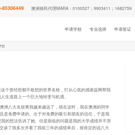
-85306449
澳洲移民代理MARA：0100527；9903411；1682759
申请学校
专业选择
申请签证
梦想
着这个曾经想都不敢想的世界名校，打从心底的感谢益网帮我
我人生道路上一个巨大地转变与机遇。
得澳洲八大名校离我越来越远了，就在这时，我在澳洲的同学
并且是免费申请的。出于对免费的吸引和朋友的信任，于是我
，把我的想法告诉了她。但是面临的问题是我的大学成绩并不突
与我交谈了很多次并看了我前三年的成绩单后，很肯定的说八大