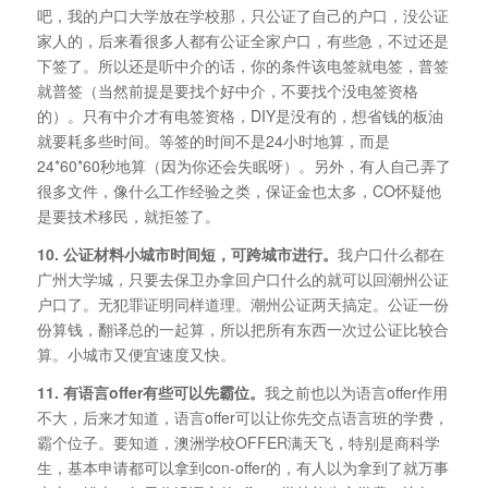
吧，我的户口大学放在学校那，只公证了自己的户口，没公证
家人的，后来看很多人都有公证全家户口，有些急，不过还是
下签了。所以还是听中介的话，你的条件该电签就电签，普签
就普签（当然前提是要找个好中介，不要找个没电签资格
的）。只有中介才有电签资格，DIY是没有的，想省钱的板油
就要耗多些时间。等签的时间不是24小时地算，而是
24*60*60秒地算（因为你还会失眠呀）。另外，有人自己弄了
很多文件，像什么工作经验之类，保证金也太多，CO怀疑他
是要技术移民，就拒签了。
10. 公证材料小城市时间短，可跨城市进行。
我户口什么都在
广州大学城，只要去保卫办拿回户口什么的就可以回潮州公证
户口了。无犯罪证明同样道理。潮州公证两天搞定。公证一份
份算钱，翻译总的一起算，所以把所有东西一次过公证比较合
算。小城市又便宜速度又快。
11. 有语言offer有些可以先霸位。
我之前也以为语言offer作用
不大，后来才知道，语言offer可以让你先交点语言班的学费，
霸个位子。要知道，澳洲学校OFFER满天飞，特别是商科学
生，基本申请都可以拿到con-offer的，有人以为拿到了就万事