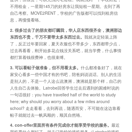
不用租金，一星期145刀的好房东让我短租一星期。去到了再
自己考察。MOVE2RENT，学校的广告版都可以找到租房信
息，再慢慢看咯。
2. 很多过去了的朋友都叮嘱我，华人店东西很齐全，澳洲那边
东西也不贵，千万不要带太多东西过去。
我就决定轻装上阵
了，反正过年要回家，夏天衣服也不带多少，东西都带少点，
过去再看看，刚开始多花点钱没关系吧，就当学费，什么事情
都打算着钱很费神，也很束缚。
3. 可以看帖子做准备，但不用看太多。
什么都准备好了，就在
家安心看多一些中国才有的书吧，陪爸妈说说话。别人的生活
是别人的，不是一个人这么说澳洲，澳洲就是那个样，自己的
人生自己去体验。Latrobe回答学生过去后遇到的困难时说的
一句话很好：you have travelled half of the world to study
here; why should you worry about a few miles around
school? 走走看看，去到再说，随遇而安，不可能在这边靠看
帖子就能过去一帆风顺的，顺其自然咯。
4. con-offer里面所有条件完成你才能享受学校的服务。
最近
我机票什么都好了，就去订学校的接机服务（Latrobe的接机