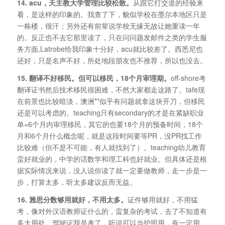
14. acu，天主教大学管理比较松散。
从跟它打交道的经验来
看，是这样的印象的。我查了下，貌似学校在墨尔本地区只是
一栋楼，很汗；另外还有前辈说学校无缘无故让她重读一年
的。反正也不去它那里读了，只在问问题发邮件之类的学生服
务方面,Latrobe给我印象十分好，acu就比较差了。西悉尼也
还好，只是名声不好，所处地段朋友也不推荐，所以也没去。
15. 翻译不好移民。但可以移民，18个月审理期。
off-shore考
翻译证书然后技术移民很困难，不然大家都走这路了。tafe现
在前景也比较暗淡，澳洲**似乎有问题就拿这块开刀，但移民
还是可以考虑的。teaching只有secondary的才是在紧缺职业
单=6个月内审理移民，其它的也要18个月的预备时间，18个
月和6个月什么概念呢，就是这段时间要等PR，没PR找工作
比较难（但不是不可能，有人就找到了）。teaching幼儿教育
蛮好就业的，中学的话数学和理工科也好就业。但具体还是根
据实际情况来说，没人说你读了就一定要做教师，走一步是一
步，打算太多，听太多建议反而无益。
16. 雅思分数够用就好，不用太多。
证件够用就好，不用猛
考，像对外汉语教师证什么的，蛮复杂的考试，去了不知道有
多大用处。驾驶证我是考了，听说可以当护照用，有一定用