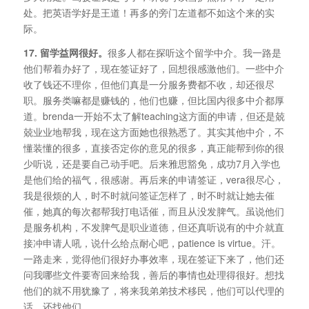
处。把英语学好是王道！再多的旁门左道都不如这个来的实
际。
17. 留学益网很好。
很多人都在探听这个留学中介。我一路是
他们帮着办好了，现在签证好了，回想很感激他们。一些中介
收了钱还不理你，但他们真是一分服务费都不收，却还很尽
职。服务类嘛都是赚钱的，他们也赚，但比国内很多中介都厚
道。brenda一开始不太了解teaching这方面的申请，但还是兢
兢业业地帮我，现在这方面她也很熟悉了。其实其他中介，不
懂装懂的很多，直接否定你的意见的很多，真正能帮到你的很
少听说，还是要自己动手吧。后来雅思豁免，成功7月入学也
是他们给的福气，很感谢。再后来的申请签证，vera很尽心，
我是很烦的人，时不时就问签证怎样了，时不时就让她去催
催，她真的每次都帮我打电话催，而且从没发脾气。虽说他们
是服务机构，不发脾气是职业道德，但还真听说有的中介就直
接冲申请人吼，说什么给点耐心吧，patience is virtue。汗。
一路走来，觉得他们很好办事效率，现在签证下来了，他们还
问我哪些文件要寄回来给我，善后的事情也处理得很好。想找
他们的就不用犹豫了，将来我弟弟技术移民，他们可以代理的
话，还找他们。