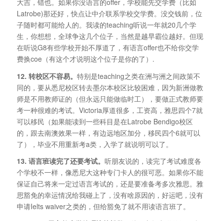
大吉，错也。如果你没语言的offer，学校能先交学费（比如
Latrobe)那还好，快点让中介联系学校交学费。没交钱前，位
子随时都可能给人的。我读的teaching听说一年就20几个学
生，你想想，全球争这几个位子，当然是越早霸位越好。但现
在听说G8有些学校开始不厚道了，有语言offer也不给你交学
费换coe（有这个才说明这个位子是你的了）.
12. 转校区不容易。
特别是teaching之类在洲与洲之间政策不
同的，要从悉尼校区转去墨尔本校区比较困难，因为新洲做教
师是不用教师证的（但永远只能做临时工），要做正式教师要
考一种很难的考试。Victoria厚道很多，工资高，雅思四个7就
可以移民（如果能读到一些科目是在Latrobe Bendigo校区
的，跟去南澳效果一样，有边远地区加分，移民四个6就可以
了），毕业不用重新考a类，入学了就说明可以了。
13. 语言班读完了还要考试。
听朋友说的，读完了考试难度各
个学校不一样，像悉尼大这种专门卡人的很可恶。如果你不能
保证自己将来一定过语言考试的，还是要准备考多次雅思。雅
思豁免的幸运情况给我碰上了，没有啥原因的，好运吧，没有
申请Ielts waiver之类的，但给豁免了就不用读语言班了。