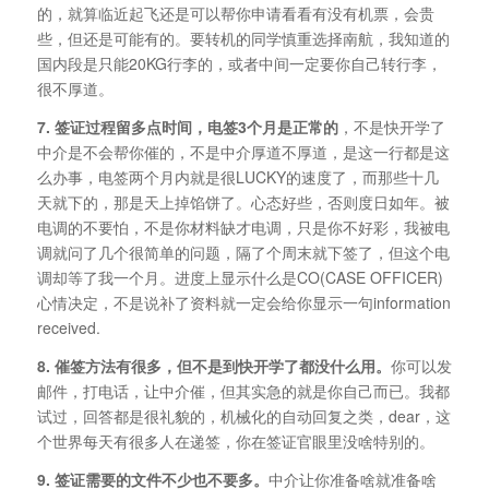
的，就算临近起飞还是可以帮你申请看看有没有机票，会贵
些，但还是可能有的。要转机的同学慎重选择南航，我知道的
国内段是只能20KG行李的，或者中间一定要你自己转行李，
很不厚道。
7. 签证过程留多点时间，电签3个月是正常的
，不是快开学了
中介是不会帮你催的，不是中介厚道不厚道，是这一行都是这
么办事，电签两个月内就是很LUCKY的速度了，而那些十几
天就下的，那是天上掉馅饼了。心态好些，否则度日如年。被
电调的不要怕，不是你材料缺才电调，只是你不好彩，我被电
调就问了几个很简单的问题，隔了个周末就下签了，但这个电
调却等了我一个月。进度上显示什么是CO(CASE OFFICER)
心情决定，不是说补了资料就一定会给你显示一句information
received.
8. 催签方法有很多，但不是到快开学了都没什么用。
你可以发
邮件，打电话，让中介催，但其实急的就是你自己而已。我都
试过，回答都是很礼貌的，机械化的自动回复之类，dear，这
个世界每天有很多人在递签，你在签证官眼里没啥特别的。
9. 签证需要的文件不少也不要多。
中介让你准备啥就准备啥