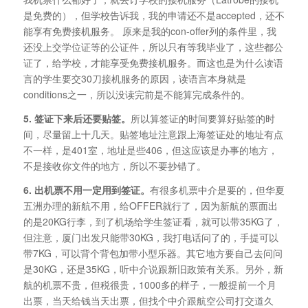
是免费的），但学校告诉我，我的申请还不是accepted，还不
能享有免费接机服务。 原来是我的con-offer列的条件里，我
还没上交学位证等的公证件，所以只有等我毕业了，这些都公
证了，给学校，才能享受免费接机服务。而这也是为什么读语
言的学生要交30刀接机服务的原因，读语言本身就是
conditions之一，所以没读完前是不能算完成条件的。
5. 签证下来后还要贴签。
所以算签证的时间要算好贴签的时
间，尽量留上十几天。贴签地址注意跟上海签证处的地址有点
不一样，是401室，地址是些406，但这应该是办事的地方，
不是接收你文件的地方，所以不要抄错了。
6. 出机票不用一定用到签证。
有很多机票中介是要的，但华夏
五洲办理的新航不用，给OFFER就行了，因为新航的票面出
的是20KG行李，到了机场给学生签证看，就可以带35KG了，
但注意，厦门出发只能带30KG，我打电话问了的，手提可以
带7KG，可以背个背包加带小型乐器。其它地方要自己去问问
是30KG，还是35KG，听中介说跟新旧政策有关系。另外，新
航的机票不贵，但税很贵，1000多的样子，一般提前一个月
出票，当天给钱当天出票，但找个中介跟航空公司打交道久