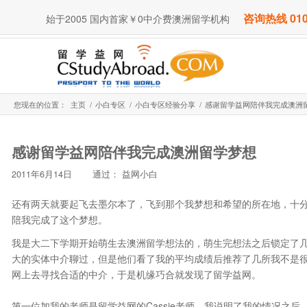
咨询热线 010
始于2005 国内首家￥0中介费澳洲留学机构
您现在的位置：
主页
/
小白专区
/
小白专区经验分享
/
感谢留学益网陪伴我完成澳洲
感谢留学益网陪伴我完成澳洲留学梦想
2011年6月14日
通过：
益网小白
还有两天就要起飞去墨尔本了，飞到那个我梦想和希望的所在地，十分感谢
陪我完成了这个梦想。
我是大二下学期开始萌生去澳洲留学想法的，萌生完想法之后锁定了
大的实体中介聊过，但是他们看了我的平均成绩后推荐了几所我不是
网上去寻找合适的中介，于是机缘巧合就发现了留学益网。
第一位加我的老师是留学益网的Cassie老师，我说明了我的情况之后，