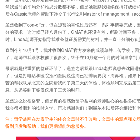
然我当时的平均分和雅思分数都不够，但是她鼓励我继续保持好成绩
后在Cassie老师的帮助下递交了13年2月Master of management（a
虽然收到了con-offer，但在短暂的喜悦过后还有一系列事情要完
分的要求，这时候已经八月份了，GMAT也还没有考，所剩时间不多，
时，Linda老师开始指导我准备签证所需要的材料，并一直十分细心
直到今年10月1号，我才收到GMAT官方发来的成绩单并上传学校，
了，老师帮我跟学校催了很多次，终于在10月这一个月的时间里拿到了of
最后就是很重要的签证环节了，递签之后我跟Linda老师说想去沈阳
了，但是打电话和医院预约医院说这周已经排满要我下周再检，如果
苦的帮我联系北京的医院帮我约了第二天的体检，体检顺利完成后第二天
息。从递签到下签仅仅用了三天的时间。
虽然这么说很俗套，但是真的很感激留学益网的老师贴心的在很多细
我会很难顺利的按时入学。再次感谢你们！到墨尔本以后还会继续和
注：留学益网在发表学生的体会文章时不作改动，文章中的观点和立
得到启发和帮助，我们更期望能为您服务。