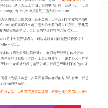
和考雅思。到了大三上学期，我的平均分终于达到了八十，然
ccounting）专业的申请并收到了墨大的con-offer。
成，因为我的雅思口语成绩一直不过关，没有达到学校雅思单项6
Cassie老师就帮我申请了墨大的十周的语言直升班。于此同
负责的帮我指正错误，直到我的签证材料符合标准为止。
因为11月中旬就要读语言，所以这时候时间就已经很紧迫了
fer和COE。
进行体检（因为家离沈阳较近），老师也帮我做好体检表格
下周体检的话就很可能赶不上语言班开学，于是老师又不辞辛
Linda老师就给我打电话告诉了我我已经顺利下签的好消
节问题上为学生着想，如果没有两位老师的努力和付出，我想
老师们保持联系的。
场只代表学生自己而不是留学益网，希望您能在不同的声音中