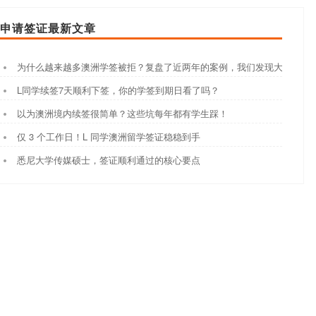
申请签证最新文章
为什么越来越多澳洲学签被拒？复盘了近两年的案例，我们发现大家都踩
L同学续签7天顺利下签，你的学签到期日看了吗？
以为澳洲境内续签很简单？这些坑每年都有学生踩！
仅 3 个工作日！L 同学澳洲留学签证稳稳到手
悉尼大学传媒硕士，签证顺利通过的核心要点