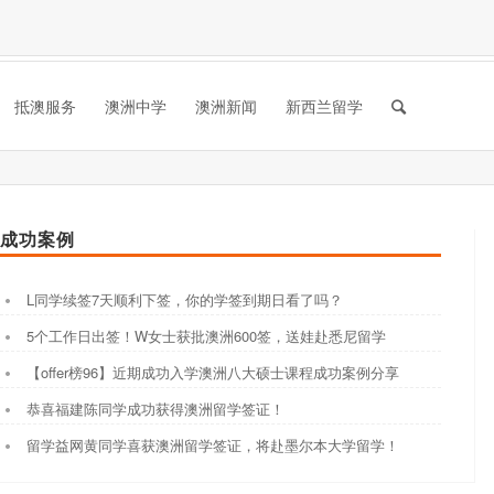
抵澳服务
澳洲中学
澳洲新闻
新西兰留学
成功案例
L同学续签7天顺利下签，你的学签到期日看了吗？
5个工作日出签！W女士获批澳洲600签，送娃赴悉尼留学
【offer榜96】近期成功入学澳洲八大硕士课程成功案例分享
恭喜福建陈同学成功获得澳洲留学签证！
留学益网黄同学喜获澳洲留学签证，将赴墨尔本大学留学！