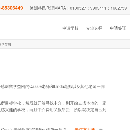
-85306449
澳洲移民代理MARA：0100527；9903411；1682759
申请学校
专业选择
申请签证
留学梦想
留学益网的Cassie老师和Linda老师以及其他老师一同
几所目标学校，然后就开始寻找中介，刚开始去找本地的一家
很感兴趣的学校，而且中介费用又很昂贵，所以就决定自己到
Cassie老师很支持我自己的第一意愿——
墨尔本大学
，虽