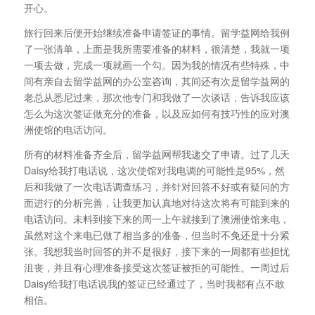
开心。
旅行回来后便开始继续准备申请签证的事情。留学益网给我例
了一张清单，上面是我所需要准备的材料，很清楚，我就一项
一项去做，完成一项就画一个勾。因为我的情况有些特殊，中
间有亲自去留学益网的办公室咨询，其间还有次是留学益网的
老总从悉尼过来，那次他专门和我做了一次谈话，告诉我应该
怎么为这次签证做充分的准备，以及应如何有技巧性的应对澳
洲使馆的电话访问。
所有的材料准备齐全后，留学益网帮我递交了申请。过了几天
Daisy给我打电话说，这次使馆对我电调的可能性是95%，然
后和我做了一次电话调查练习，并针对回答不好或有疑问的方
面进行的分析完善，让我更加认真地对待这次将有可能到来的
电话访问。未料到接下来的周一上午就接到了澳洲使馆来电，
虽然对这个来电已做了相当多的准备，但当时不免还是十分紧
张。我想我当时回答的并不是很好，接下来的一周都有些担忧
沮丧，并且有心理准备接受这次签证被拒的可能性。一周过后
Daisy给我打电话说我的签证已经通过了，当时我都有点不敢
相信。