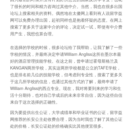
了很长的时间和精力咨询过其他中介。当然，我也在很多出国
论坛上搜索相关的资料。偶然地在太傻网上看到有人说留学益
网可以免费办理出国，起初同样也是抱着怀疑的态度。在网上
搜索了更多关于这家中介的评论，决定试一试，即使有中介费
用产生，我想也算合理。
在选择的学校的时候，很多论坛给了我帮助，让我了解了一些
学校的情况，并最终决定申请William Angliss这所在墨尔本最
好的酒店管理技能学校。在这之前，曾申请过霍母斯格兰及
KANGAN两所学校，其实这两所学校都是公立的TAFE学校，
也是排名前几位的技能学校，但考虑到专业性，搜索了更多关
于这几所学校的信息，也通过其他方式的了解，最终申请了
William Angliss的西点专业。现在，我对将要到来的学习和生
活十分期待，也对自己学成后的未来非常自信，因为这些自信
来自于这次选择的正确性。
因为要提供出生公证，大学成绩单和毕业证书的公证，留学益
网推荐的长安公主处收费合理，因为当时我也了解了其他公证
处的价格，长安公证处的价格确实比其他便宜很多。