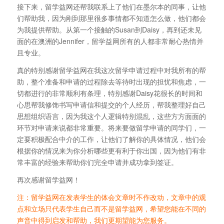
接下来，留学益网还帮我联系上了他们在墨尔本的同事，让他
们帮助我，因为刚到那里很多事情都不知道怎么做，他们都会
为我提供帮助。从第一个接触的Susan到Daisy，再到还未见
面的在澳洲的Jennifer，留学益网所有的人都非常耐心热情并
且专业。
真的特别感谢留学益网在我这次留学申请过程中对我所有的帮
助，整个准备和申请的过程除去等待时出现的担忧和焦虑，一
切都进行的非常顺利有条理，特别感谢Daisy花很长的时间和
心思帮我修饰书写申请信和提交的个人经历，帮我整理好自己
思想组织语言，因为我这个人逻辑特别混乱，这些方方面面的
环节对申请来说都非常重要。将来要做留学申请的同学们，一
定要积极配合中介的工作，让他们了解你的具体情况，他们会
根据你的情况来为你分析哪些更有利于你出国，因为他们有非
常丰富的经验来帮助你们完全申请并成功拿到签证。
再次感谢留学益网！
注：留学益网在发表学生的体会文章时不作改动，文章中的观
点和立场只代表学生自己而不是留学益网，希望您能在不同的
声音中得到启发和帮助，我们更期望能为您服务。