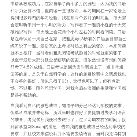
申请学校成功后，在家自学了两个多月的雅思，因为我的口语
和听力还算不错，但阅读一直很致命。学习期间在一家论坛上
得到很多烤鸭的学习经验。我在那两个多月的时间里，每天都
会定时听半到一个小时的听力，写作看了一遍慎小嶷的十天突
破雅思写作，每天晚上会花两个小时左右的时间看阅读。口语
是在考试前一周自己在家，把雅思4到8所有的口语题目都自己
练习说了一遍。最后真的上考场时还是有些紧张的，本来阅读
就不是很好，当时看到雅思阅读考试题目的时候就更紧张了，
以至于最后大部分题全是瞎填的答案。但依然也没有想到阅读
只考了4.5的成绩。口语考试是因为当时我遇上了一道非常难
回答的题，是关于自然科学的，这样的题目给我中文我想我也
不会答的很好，所以只得了6分，觉得也可以了，但有点遗
憾。不过那一段的雅思学习，对我今后在澳洲的生活和学习都
是很有帮助的。
当我看到自己的雅思成绩，知道平均分已经达到学校的要求，
但单科成绩并未达标，所以当时也作好了要提前过去学习语言
的准备。考完试后我便出去旅行了，过了两周左右的时间，接
到留学益网Susan的消息，告知我的雅思成绩已经达到学校的
要求，并且校方来信说我并不需要去读语言，当时我觉得特别